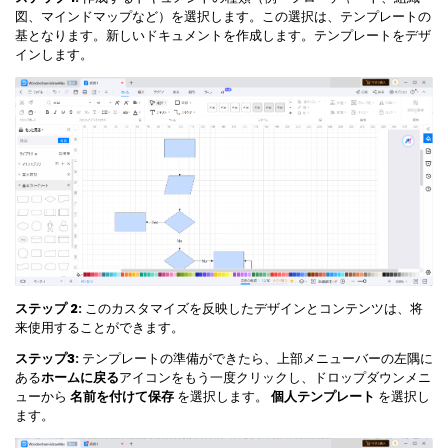
マインドマップ
図、マインドマップなど）を選択します。この選択は、テンプレートの
EdrawMax >
EdrawMind >
購入する
無料ダウンロード
基となります。新しいドキュメントを作成します。テンプレートをデザ
コンセントマップ
EdrawMind V13登場！
動作環境
インします。
新機能一覧
EdrawMax >
EdrawMind >
ブレインストーミング
ログイン
サポートセンター
メモ取り
検索
その他の図面種類 >>
ステップ 2:
このカスタマイズを反映したデザインとコンテンツは、将
来使用することができます。
ステップ3:
テンプレートの準備ができたら、上部メニューバーの左隅に
ある
ホームに戻る
アイコンをもう一度クリックし、ドロップダウンメニ
ューから
名前を付けて保存
を選択します。
個人テンプレート
を選択し
ます。