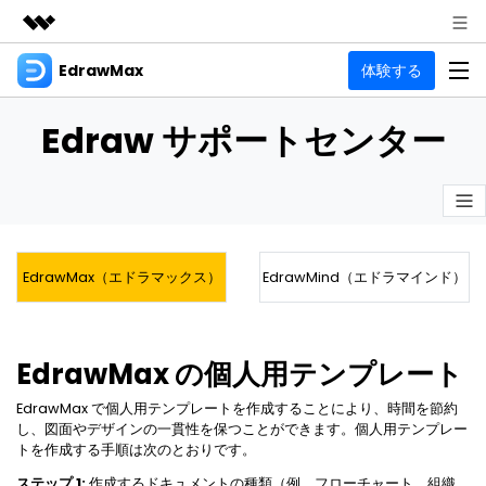
EdrawMax
体験する
製品
AIGCサービス
法人・教育・パートナー
製品
Edraw サポートセンター
ユーティリティ
概要
企業情報
EdrawMax
作図種類
ソリューション
多用途の作図ソフトウェア
プラン＆価格
図面作成
リソース
EdrawMax（エドラマックス）
EdrawMind（エドラマインド）
Hot
フローチャート
サポート
記事と素材
サポート
EdrawMind
間取り図
人気
記事
マインドマップソフトウェア
電気回路図
EdrawMax の個人用テンプレート
作図・思考整理に関するプロ記事
ガイド
法人向け
利用方法を案内します
P&ID
EdrawMax で個人用テンプレートを作成することにより、時間を節約
オンラインAIツール
EdrawMax >
EdrawMind >
し、図面やデザインの一貫性を保つことができます。個人用テンプレー
思考整理
AIマインドマップ自動作成 >
トを作成する手順は次のとおりです。
EdrawMax
EdrawMind
最新情報
更新履歴
ステップ 1:
作成するドキュメントの種類（例 フローチャート、組織