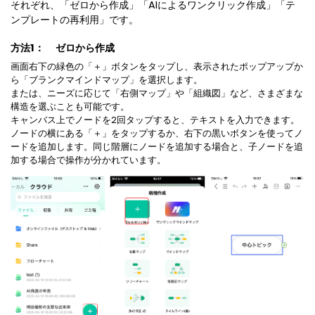
マインドマップ
それぞれ、「ゼロから作成」「AIによるワンクリック作成」「テ
EdrawMax >
EdrawMind >
ンプレートの再利用」です。
購入する
無料ダウンロード
コンセントマップ
EdrawMind V13登場！
動作環境
方法1：
ゼロから作成
新機能一覧
EdrawMax >
EdrawMind >
ブレインストーミング
ログイン
画面右下の緑色の「＋」ボタンをタップし、表示されたポップアップか
サポートセンター
ら「ブランクマインドマップ」を選択します。
メモ取り
または、ニーズに応じて「右側マップ」や「組織図」など、さまざまな
検索
構造を選ぶことも可能です。
その他の図面種類 >>
キャンバス上でノードを2回タップすると、テキストを入力できます。
ノードの横にある「＋」をタップするか、右下の黒いボタンを使ってノ
ードを追加します。同じ階層にノードを追加する場合と、子ノードを追
加する場合で操作が分かれています。