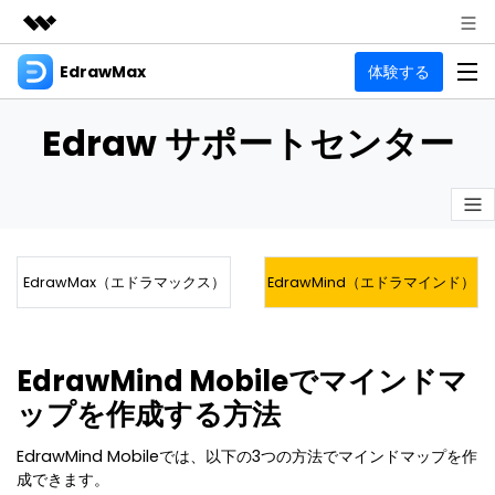
EdrawMax
体験する
製品
AIGCサービス
法人・教育・パートナー
製品
Edraw サポートセンター
ユーティリティ
概要
企業情報
EdrawMax
作図種類
ソリューション
多用途の作図ソフトウェア
プラン＆価格
図面作成
リソース
EdrawMax（エドラマックス）
EdrawMind（エドラマインド）
フローチャート
Hot
サポート
記事と素材
サポート
EdrawMind
間取り図
人気
記事
マインドマップソフトウェア
電気回路図
EdrawMind Mobileでマインドマ
作図・思考整理に関するプロ記事
ガイド
法人向け
ップを作成する方法
利用方法を案内します
P&ID
オンラインAIツール
EdrawMax >
EdrawMind >
思考整理
AIマインドマップ自動作成 >
EdrawMind Mobileでは、以下の3つの方法でマインドマップを作
EdrawMax
EdrawMind
成できます。
最新情報
更新履歴