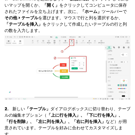
マインドマップ
いマップを開くか、
「開く」
をクリックしてコンピュータに保存
EdrawMax >
EdrawMind >
購入する
無料ダウンロード
されたファイルを立ち上げます。次に、
「ホーム」
ツールバーで
コンセントマップ
EdrawMind V13登場！
動作環境
その他 > テーブル
を選びます。マウスで行と列を選択するか、
新機能一覧
「テーブルを挿入」
をクリックして作成したいテーブルの行と列
EdrawMax >
EdrawMind >
ブレインストーミング
ログイン
の数を入力します。
サポートセンター
メモ取り
検索
その他の図面種類 >>
2.
新しい
「テーブル」
ダイアログボックスに切り替わり、テーブ
ルの編集オプション（
「上に行を挿入」、「下に行を挿入」、
「行を削除」、「左に列を挿入」、「右に列を挿入」
など）が用
意されています。テーブルを好みに合わせてカスタマイズしま
す。