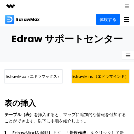
EdrawMax
体験する
製品
AIGCサービス
法人・教育・パートナー
製品
Edraw サポートセンター
ユーティリティ
概要
企業情報
EdrawMax
作図種類
ソリューション
多用途の作図ソフトウェア
プラン＆価格
図面作成
リソース
Hot
EdrawMax（エドラマックス）
EdrawMind（エドラマインド）
フローチャート
サポート
記事と素材
サポート
EdrawMind
間取り図
人気
記事
マインドマップソフトウェア
電気回路図
表の挿入
作図・思考整理に関するプロ記事
ガイド
法人向け
利用方法を案内します
P&ID
オンラインAIツール
テーブル（表）
を挿入すると、マップに追加的な情報を付加する
EdrawMax >
EdrawMind >
ことができます。以下に手順を紹介します。
思考整理
AIマインドマップ自動作成 >
EdrawMax
EdrawMind
最新情報
更新履歴
1.
EdrawMindを起動します。
「新規作成」
をクリックして新し