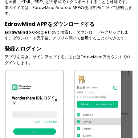
マインドマップ
を画像、HTML、PDFなどの形式でエクスポートすることも可能です。
EdrawMax >
EdrawMind >
本ガイドでは、EdrawMind Android APPの使用方法について説明しま
購入する
無料ダウンロード
コンセントマップ
す。
EdrawMind V13登場！
動作環境
新機能一覧
EdrawMind APPをダウンロードする
EdrawMax >
EdrawMind >
ブレインストーミング
ログイン
EdrawMind
をGoogle Playで検索し、ダウンロードをクリックしま
サポートセンター
メモ取り
す。ダウンロード完了後、アプリを開いて使用することができます。
検索
登録とログイン
その他の図面種類 >>
アプリを開き、サインアップする、またはEdrawMindアカウントでロ
グインします。