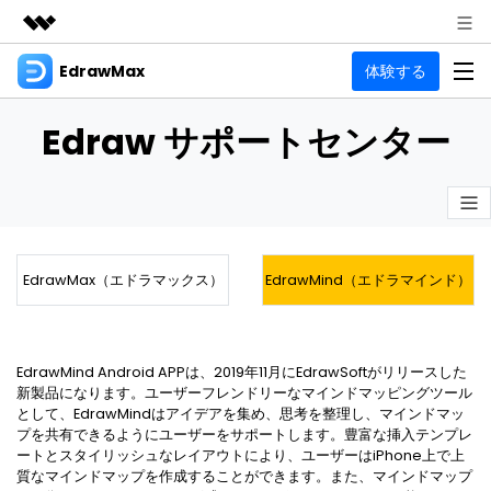
EdrawMax
体験する
製品
AIGCサービス
法人・教育・パートナー
製品
Edraw サポートセンター
ユーティリティ
概要
企業情報
EdrawMax
作図種類
ソリューション
多用途の作図ソフトウェア
プラン＆価格
図面作成
リソース
EdrawMax（エドラマックス）
EdrawMind（エドラマインド）
フローチャート
Hot
サポート
記事と素材
サポート
EdrawMind
間取り図
人気
記事
マインドマップソフトウェア
電気回路図
作図・思考整理に関するプロ記事
EdrawMind Android APPは、2019年11月にEdrawSoftがリリースした
ガイド
法人向け
新製品になります。ユーザーフレンドリーなマインドマッピングツール
利用方法を案内します
P&ID
として、EdrawMindはアイデアを集め、思考を整理し、マインドマッ
オンラインAIツール
EdrawMax >
EdrawMind >
プを共有できるようにユーザーをサポートします。豊富な挿入テンプレ
思考整理
AIマインドマップ自動作成 >
ートとスタイリッシュなレイアウトにより、ユーザーはiPhone上で上
EdrawMax
EdrawMind
質なマインドマップを作成することができます。また、マインドマップ
最新情報
更新履歴