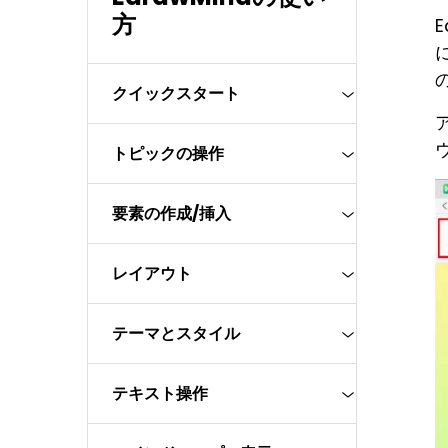
ToMoviee AI
パワポで作図
方
オールインワンAI生成プラットフォーム
E
クイックスタート
トピックの操作
要素の作成/挿入
レイアウト
テーマとスタイル
テキスト操作