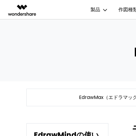
製品
作図種
製品
AIGCサービス
概要
ソリューシ
図面作成
記事と素材
動画編集＆変換
作図＆製図
PDF ソリ
法人向け
ガイド
利用方法を案内します
Filmora
記事
EdrawMax
PDFelem
フローチャート
Hot
学生・教員向け
動画編集ソフト
ベクタードローソフト
EdrawMax >
Edraw
作図・思考整理に関するプロ記事
代理店募集
UniConverter
EdrawMind
間取り図
人気
動画変換ソフト
マインドマップソフト
パートナープログ
更新履歴
DVD Memory
組織図
ラム
EdrawMax テンプレート
DVD作成ソフト
EdrawMax >
Edraw
EdrawMaxのテンプレート集を確認
DemoCreator
ガントチャート
EdrawMax（エドラマッ
画面録画ソフト
Media.io
チャートとグラフ
EdrawMind ギャラリー
AI動画・画像・音楽ジェネレーター
EdrawMindのテンプレート集を確認
SelfyzAI
家系図
AI動画・画像編集アプリ
EdrawMindの使い