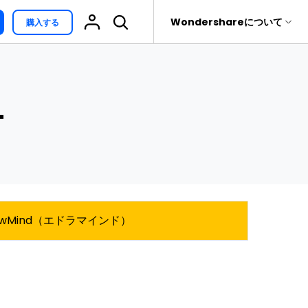
サポート
Wondershareについて
購入する
ィリティ
会社情報
最新情報
復元・バックアップ
データ復元・転送
法人様向けお問い合わせ窓口
ind
 >
ー
rit
Dr.Fone
ブレインストーミング
Wondershareについて
EdrawMind V13登場！
ウェア
元ソフト
新機能一覧
Recoverit
サポートセンター
it
メモ取り
真・ファイル修復ソフト
e
カンバンボード
フォン管理ソフト
EdrawMax V15登場！
新機能一覧
eTrans
特性要因図
awMind（エドラマインド）
のデータ転送ソフト
afe
EdrawMind AI ワーク
全を守るアプリ
ベンチ登場!
対話形式で各種コンテ
ンツを生成