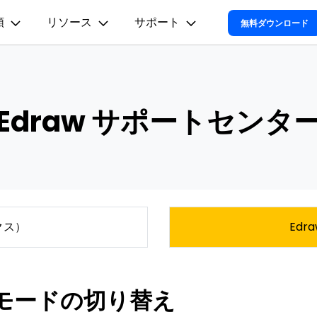
類
リソース
サポート
法人・教育・パートナー
企業情報
プラン＆価格
無料ダウンロード
ョン
ユーテ
会社概要
オンラインAIツール
思考整理
動作環境
創業者メッセージ
ューション
PDF編集
作図＆製図
動画編集＆変換
データ
EdrawMax
EdrawM
EdrawMax >
EdrawMind
AIマインドマップ自動作成 >
Edraw サポートセンタ
採用情報
ent
PDFelement
EdrawMind
Filmora
Recove
電気回路図
マインドマップ
サポートセンター
多用途の作図ソフトウェア
PDF編集ソフト
マインドマップソフト
データ復
Mind >
AIフローチャート自動作成 >
お問い合わせ
EdrawMax
UniConverter
PDFelement Cloud
Repair
P&ID
コンセントマップ
AI組織図自動作成>
電子署名とクラウドサービス
動画・写
HiPDF
Dr.Fon
UML図
ツリー図
AI図表作成 >
PDF編集オンラインツール
スマート
Mind >
Mobil
ER図
時間軸
AIパワポ生成（1ページ）>
クス）
Edr
スマホ間
AIパワポ生成（複数ページ）>
FamiS
ネットワーク構成図
子供の安
Youtube動画要約>
地図
モードの切り替え
Al図解(ワードとの連携)>