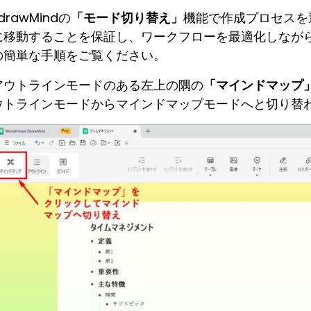
科学イラスト
drawMindの
「モード切り替え」
機能で作成プロセスを
に移動することを保証し、ワークフローを最適化しなが
Wondershare製品一覧
の簡単な手順をご覧ください。
その他の図面種類 >>
アウトラインモードのある左上の隅の
「マインドマップ
ウトラインモードからマインドマップモードへと切り替