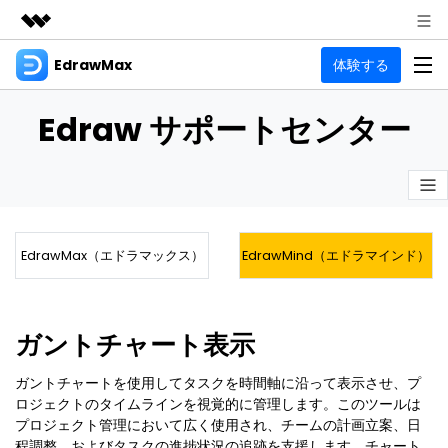
EdrawMax
体験する
製品
AIGCサービス
法人・教育・パートナー
製品
Edraw サポートセンター
ユーティリティ
概要
企業情報
EdrawMax
作図種類
ソリューション
多用途の作図ソフトウェア
プラン＆価格
図面作成
リソース
Hot
EdrawMax（エドラマックス）
EdrawMind（エドラマインド）
フローチャート
サポート
記事と素材
サポート
EdrawMind
間取り図
人気
記事
マインドマップソフトウェア
電気回路図
ガントチャート表示
作図・思考整理に関するプロ記事
ガイド
法人向け
利用方法を案内します
P&ID
オンラインAIツール
ガントチャートを使用してタスクを時間軸に沿って表示させ、プ
EdrawMax >
EdrawMind >
ロジェクトのタイムラインを視覚的に管理します。このツールは
思考整理
AIマインドマップ自動作成 >
EdrawMax
EdrawMind
プロジェクト管理において広く使用され、チームの計画立案、日
最新情報
更新履歴
程調整、およびタスクの進捗状況の追跡を支援します。チャート