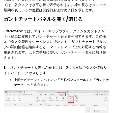
マインドマップ
では、各タスクは水平な棒で表示されます。棒の長さはタスクの
EdrawMax >
EdrawMind >
購入する
無料ダウンロード
期間を表し、その位置は開始日および終了日を示します。
コンセントマップ
EdrawMind V13登場！
動作環境
ガントチャートパネルを開く/閉じる
新機能一覧
EdrawMax >
EdrawMind >
ブレインストーミング
ログイン
サポートセンター
メモ取り
EdrawMindでは、マインドマップやダイアグラムをガントチャー
トへ簡単に変換してガントチャート表示を利用できます。この表
検索
示でタスク管理をシームレスに行います。ガントチャートでタス
その他の図面種類 >>
クの詳細情報を編集すると、マインドマップ上の対応する情報も
更新されます。以下の手順に従い、ガントチャート表示に切り替
えます。
1.
ガントチャートを表示させるには、2つの方法でタスク情報サ
イドバーにアクセスします。
上部ナビゲーションペインで
「アドバンスツール」 > 「ガントチ
ャート」
へと進みます。