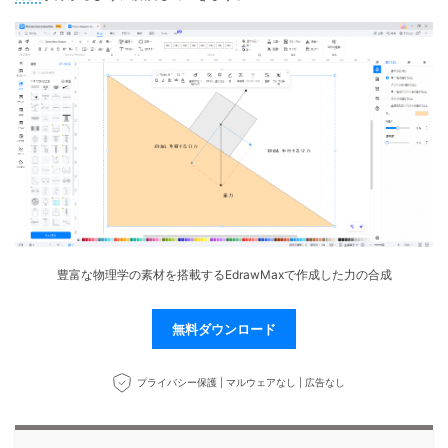
マインドマップ
EdrawMax >
EdrawMind >
購入する
無料ダウンロード
コンセントマップ
EdrawMind V13登場！
動作環境
新機能一覧
EdrawMax >
EdrawMind >
ブレインストーミング
ログイン
サポートセンター
メモ取り
検索
その他の図面種類 >>
豊富な物理学の素材を搭載するEdrawMaxで作成した力の合成
無料ダウンロード
プライバシー保護 | マルウェアなし | 広告なし