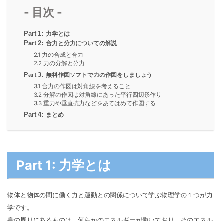
- 目次 -
Part 1:
力学とは
Part 2:
合力と分力についての解説
2.1 力の合成と合力
2.2 力の分解と分力
Part 3:
無料作図ソフトで力の作図をしましょう
3.1 合力の作図は対角線を考えること
3.2 分解の作図は対角線にあった平行四辺形作り
3.3 重力や垂直抗力などをあてはめて作図する
Part 4:
まとめ
Part 1: 力学とは
物体と物体の間に働く力と運動との関係について学ぶ物理学の１つが力
学です。
身の周りにあるものは、何らかのエネルギーが働いており、そのエネル