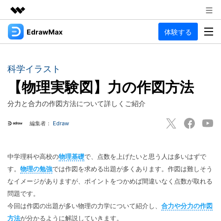
EdrawMax
体験する
製品
AIGCサービス
法人・教育・パートナー
製品
ユーティリティ
科学イラスト
概要
企業情報
【物理実験図】力の作図方法
EdrawMax
作図種類
ソリューション
多用途の作図ソフトウェア
分力と合力の作図方法について詳しくご紹介
プラン＆価格
図面作成
リソース
編集者：
Edraw
Hot
フローチャート
サポート
記事と素材
サポート
EdrawMind
間取り図
人気
記事
中学理科や高校の
物理基礎
で、点数を上げたいと思う人は多いはずで
マインドマップソフトウェア
電気回路図
作図・思考整理に関するプロ記事
す。
物理の勉強
では作図を求める出題が多くあります。作図は難しそう
ガイド
法人向け
なイメージがありますが、ポイントをつかめば間違いなく点数が取れる
利用方法を案内します
P&ID
オンラインAIツール
EdrawMax >
EdrawMind >
問題です。
思考整理
AIマインドマップ自動作成 >
今回は作図の出題が多い物理の力学について紹介し、
合力や分力の作図
EdrawMax
EdrawMind
最新情報
方法
が分かるように解説していきます。
更新履歴