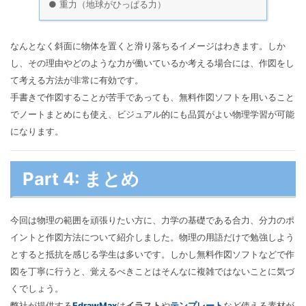
● 重力（地球がひっぱる力）
なんとなく斜面に物体を置くと滑り落ちるイメージはわきます。しか
し、その理由やどのような力が働いているか考える場合には、作図をし
て考える方法が非常に有効です。
手書きで作図することが苦手であっても、無料作図ソフトを用いること
でノートまとめにも使え、ビジュアル的にも品質がよい物理学習が可能
になります。
Part 4: まとめ
今回は物理の範囲を頑張りたい方に、力学の基礎である合力、分力のポ
イントと作図方法について紹介しました。物理の用語だけで勉強しよう
とすると抵抗を感じる学生は多いです。しかし無料作図ソフトなどで作
図を丁寧に行うと、覚えるべきことはそんなに複雑ではないことに気づ
くでしょう。
弊社が提供する
EdrawMax
は
イラスト
や
テンプレート
など使える素材が