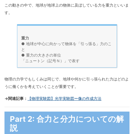
この動きの中で、地球が地球上の物体に及ぼしている力を重力といいま
す。
重力
● 地球が中心に向かって物体を「引っ張る」力のこ
と
● 重力の大きさの単位
「ニュートン（記号Ｎ）」で表す
物理の力学でもしくみは同じで、地球や何かに引っ張られた力はどのよ
うに働くかを考えていくことが重要です。
→関連記事：
【物理実験図】光学実験図ー像の作成方法
Part 2: 合力と分力についての解
説