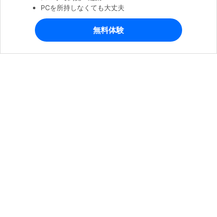
PCを所持しなくても大丈夫
無料体験
製品
会社情報
ヘルプセンター
公式SNSアカウント
専門スタッフ直通:
4000-300624