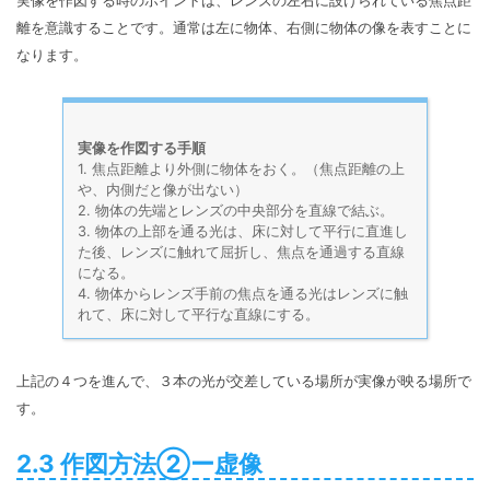
実像を作図する時のポイントは、レンズの左右に設けられている焦点距
離を意識することです。通常は左に物体、右側に物体の像を表すことに
なります。
実像を作図する手順
1. 焦点距離より外側に物体をおく。（焦点距離の上
や、内側だと像が出ない）
2. 物体の先端とレンズの中央部分を直線で結ぶ。
3. 物体の上部を通る光は、床に対して平行に直進し
た後、レンズに触れて屈折し、焦点を通過する直線
になる。
4. 物体からレンズ手前の焦点を通る光はレンズに触
れて、床に対して平行な直線にする。
上記の４つを進んで、３本の光が交差している場所が実像が映る場所で
す。
2.3 作図方法②ー虚像