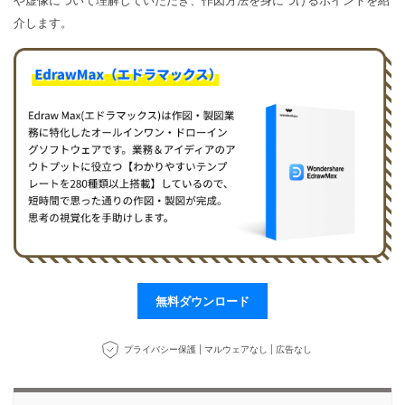
や虚像について理解していただき、作図方法を身につけるポイントを紹
マインドマップ
EdrawMax >
EdrawMind >
介します。
購入する
無料ダウンロード
コンセントマップ
EdrawMind V13登場！
動作環境
新機能一覧
EdrawMax >
EdrawMind >
ブレインストーミング
ログイン
サポートセンター
メモ取り
検索
その他の図面種類 >>
無料ダウンロード
プライバシー保護 | マルウェアなし | 広告なし