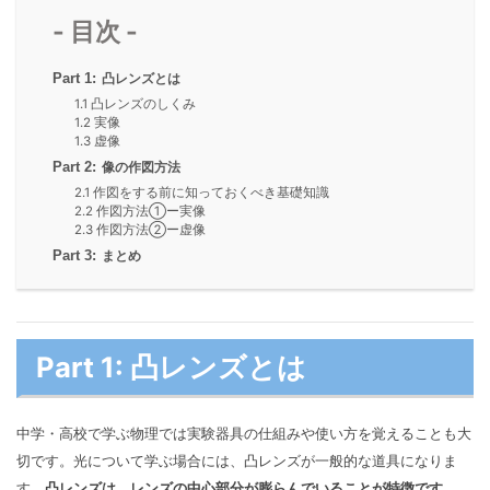
- 目次 -
Part 1:
凸レンズとは
1.1 凸レンズのしくみ
1.2 実像
1.3 虚像
Part 2:
像の作図方法
2.1 作図をする前に知っておくべき基礎知識
2.2 作図方法①ー実像
2.3 作図方法②ー虚像
Part 3:
まとめ
Part 1: 凸レンズとは
中学・高校で学ぶ物理では実験器具の仕組みや使い方を覚えることも大
切です。光について学ぶ場合には、凸レンズが一般的な道具になりま
す。
凸レンズは、レンズの中心部分が膨らんでいることが特徴です
。