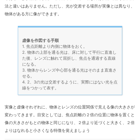
法と違いはありません。ただし、光が交差する場所が実像とは異なり、
物体がある方に像ができます。
虚像を作図する手順
1. 焦点距離より内側に物体をおく。
2. 物体の上部を通る光は、床に対して平行に直進し
た後、レンズに触れて屈折し、焦点を通過する直線
になる。
3. 物体からレンズ中心部を通る光はそのまま直進さ
せる。
4. 2、3の光は交差するように、実際にはない光を点
線をつかって表す。
実像と虚像それぞれに、物体とレンズの位置関係で見える像の大きさが
変わってきます。目安としては、焦点距離の２倍の位置に物体を置くと
像の大きさがもとの物体と同じになり、２倍より近づくと大きく、２倍
よりはなれると小さくなる特徴を覚えましょう