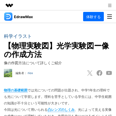
EdrawMax
体験する
製品
AIGCサービス
法人・教育・パートナー
製品
ユーティリティ
科学イラスト
概要
企業情報
【物理実験図】光学実験図ー像
EdrawMax
作図種類
ソリューション
の作成方法
多用途の作図ソフトウェア
プラン＆価格
図面作成
リソース
像の作図方法について詳しくご紹介
Hot
フローチャート
サポート
記事と素材
編集者：
riox
サポート
EdrawMind
間取り図
人気
記事
マインドマップソフトウェア
電気回路図
作図・思考整理に関するプロ記事
ガイド
物理の基礎範囲
では光についての問題が出題され、中学1年生の理科で
法人向け
利用方法を案内します
も光について学習します。理科を苦手としている学生には、中学生範囲
P&ID
オンラインAIツール
EdrawMax >
EdrawMind >
の知識が不十分という可能性が大きいです。
思考整理
AIマインドマップ自動作成 >
今回は光について用いられる
凸レンズのしくみ
、光によって見える実像
EdrawMax
EdrawMind
最新情報
更新履歴