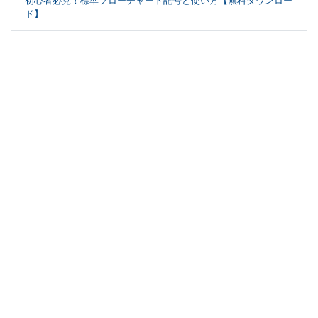
初心者必見！標準フローチャート記号と使い方【無料ダウンロー
ド】