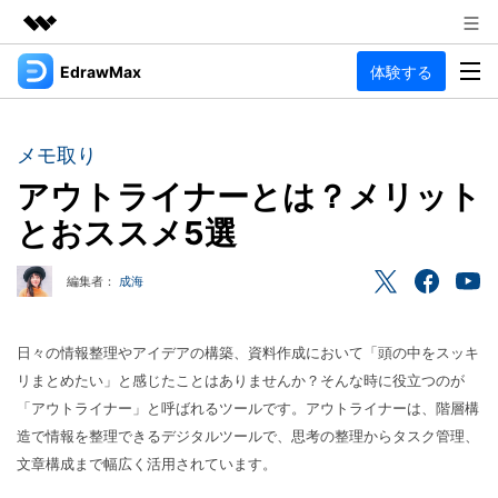
EdrawMax
体験する
製品
AIGCサービス
法人・教育・パートナー
製品
ユーティリティ
メモ取り
概要
企業情報
アウトライナーとは？メリット
EdrawMax
作図種類
ソリューション
とおススメ5選
多用途の作図ソフトウェア
プラン＆価格
図面作成
リソース
編集者：
成海
Hot
フローチャート
サポート
記事と素材
サポート
EdrawMind
間取り図
人気
記事
日々の情報整理やアイデアの構築、資料作成において「頭の中をスッキ
マインドマップソフトウェア
電気回路図
作図・思考整理に関するプロ記事
リまとめたい」と感じたことはありませんか？そんな時に役立つのが
ガイド
法人向け
「アウトライナー」と呼ばれるツールです。アウトライナーは、階層構
利用方法を案内します
P&ID
オンラインAIツール
EdrawMax >
EdrawMind >
造で情報を整理できるデジタルツールで、思考の整理からタスク管理、
思考整理
AIマインドマップ自動作成 >
文章構成まで幅広く活用されています。
EdrawMax
EdrawMind
最新情報
更新履歴