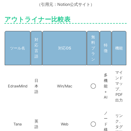
（引用元：Notion公式サイト）
アウトライナー比較表
無
対
料
応
特
ツール名
対応OS
プ
機能
言
徴
ラ
語
ン
マイ
多
ンド
日
機
マッ
EdrawMind
本
Win/Mac
◯
能
プ、
語
+
PDF
AI
出力
ノ
リン
ー
英
ク、
Tana
Web
◯
ド
語
タグ
構