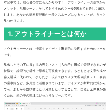
マインドマップ
本記事では、初心者の方にもわかりやすく、アウトライナーの基本から
EdrawMax >
EdrawMind >
メリット、活用シーン、そしておすすめのツール5選までを詳しく解説
購入する
無料ダウンロード
コンセントマップ
EdrawMind V13登場！
動作環境
します。あなたの情報整理術が一段とスムーズになるヒントが、きっと
新機能一覧
EdrawMax >
EdrawMind >
ブレインストーミング
見つかります。
ログイン
サポートセンター
メモ取り
1. アウトライナーとは何か
検索
その他の図面種類 >>
アウトライナーとは、情報やアイデアを階層的に整理するためのツール
です。
見出しとその下に属する内容をネスト（入れ子）形式で管理できるのが
特徴で、論理的な構造で思考を可視化できます。もともとは文章作成や
論文構成に使われていましたが、現在ではタスク管理や読書メモ、会議
の議事録など、多用途に活用されています。アイデアが断片的に浮かん
でも、あとから並び替えたり分類したりすることで、自然と全体像が整
うため、頭の中の整理にぴったりなツールです。