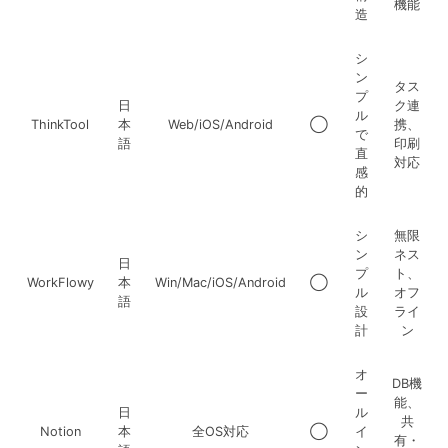
機能
造
シ
ン
タス
プ
日
ク連
ル
ThinkTool
本
Web/iOS/Android
◯
携、
で
語
印刷
直
対応
感
的
シ
無限
ン
ネス
日
プ
ト、
WorkFlowy
本
Win/Mac/iOS/Android
◯
ル
オフ
語
設
ライ
計
ン
オ
DB機
ー
能、
日
ル
共
Notion
本
全OS対応
◯
イ
有・