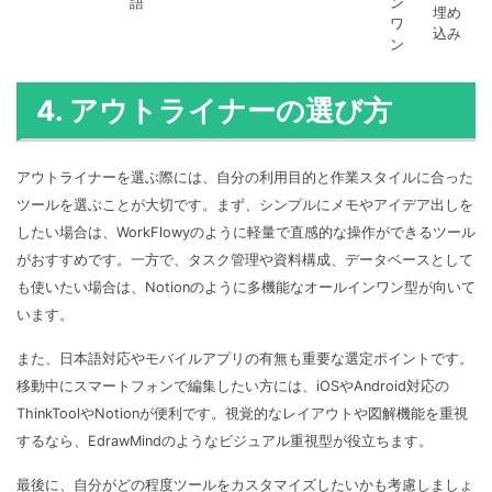
語
ン
埋め
ワ
込み
ン
4. アウトライナーの選び方
アウトライナーを選ぶ際には、自分の利用目的と作業スタイルに合った
ツールを選ぶことが大切です。まず、シンプルにメモやアイデア出しを
したい場合は、WorkFlowyのように軽量で直感的な操作ができるツール
がおすすめです。一方で、タスク管理や資料構成、データベースとして
も使いたい場合は、Notionのように多機能なオールインワン型が向いて
います。
また、日本語対応やモバイルアプリの有無も重要な選定ポイントです。
移動中にスマートフォンで編集したい方には、iOSやAndroid対応の
ThinkToolやNotionが便利です。視覚的なレイアウトや図解機能を重視
するなら、EdrawMindのようなビジュアル重視型が役立ちます。
最後に、自分がどの程度ツールをカスタマイズしたいかも考慮しましょ