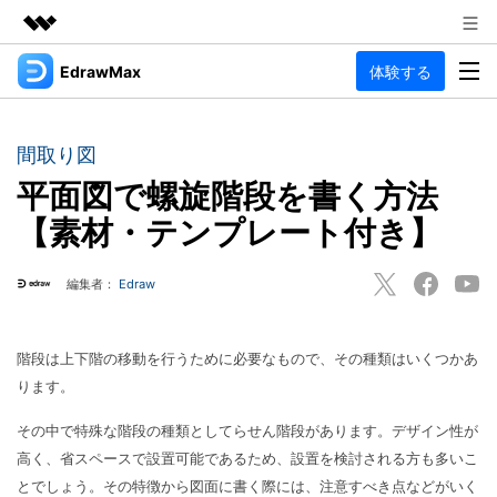
EdrawMax
体験する
製品
AIGCサービス
法人・教育・パートナー
製品
ユーティリティ
間取り図
概要
企業情報
平面図で螺旋階段を書く方法
EdrawMax
作図種類
ソリューション
【素材・テンプレート付き】
多用途の作図ソフトウェア
プラン＆価格
図面作成
リソース
編集者：
Edraw
Hot
フローチャート
サポート
記事と素材
サポート
EdrawMind
間取り図
人気
記事
階段は上下階の移動を行うために必要なもので、その種類はいくつかあ
マインドマップソフトウェア
電気回路図
作図・思考整理に関するプロ記事
ガイド
ります。
法人向け
利用方法を案内します
P&ID
オンラインAIツール
その中で特殊な階段の種類としてらせん階段があります。デザイン性が
EdrawMax >
EdrawMind >
思考整理
AIマインドマップ自動作成 >
高く、省スペースで設置可能であるため、設置を検討される方も多いこ
EdrawMax
EdrawMind
とでしょう。その特徴から図面に書く際には、注意すべき点などがいく
最新情報
更新履歴