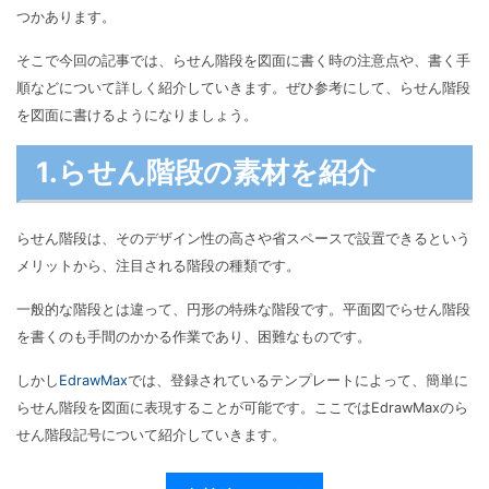
マインドマップ
つかあります。
EdrawMax >
EdrawMind >
購入する
無料ダウンロード
コンセントマップ
EdrawMind V13登場！
そこで今回の記事では、らせん階段を図面に書く時の注意点や、書く手
動作環境
新機能一覧
順などについて詳しく紹介していきます。ぜひ参考にして、らせん階段
EdrawMax >
EdrawMind >
ブレインストーミング
ログイン
を図面に書けるようになりましょう。
サポートセンター
メモ取り
1.らせん階段の素材を紹介
検索
その他の図面種類 >>
らせん階段は、そのデザイン性の高さや省スペースで設置できるという
メリットから、注目される階段の種類です。
一般的な階段とは違って、円形の特殊な階段です。平面図でらせん階段
を書くのも手間のかかる作業であり、困難なものです。
しかし
EdrawMax
では、登録されているテンプレートによって、簡単に
らせん階段を図面に表現することが可能です。ここではEdrawMaxのら
せん階段記号について紹介していきます。