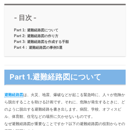
マインドマップ
EdrawMax >
EdrawMind >
購入する
無料ダウンロード
コンセントマップ
- 目次 -
EdrawMind V13登場！
動作環境
新機能一覧
EdrawMax >
EdrawMind >
ブレインストーミング
ログイン
Part 1:
避難経路図について
サポートセンター
メモ取り
Part 2:
避難経路図の作り方
Part 3:
避難経路図を作成する手順
検索
Part 4：
避難経路図の事例5選
その他の図面種類 >>
Part 1.避難経路図について
避難経路図
は、火災、地震、爆破などが起こる緊急時に、人々が危険か
ら脱出することを助ける計画です。それに、危険が発生するときに、ど
のように脱出する避難経路を書き出します。病院、学校、オフィスビ
ル、体育館、住宅などの場所に欠かせないものです。
なぜ避難経路図が重要なことですか？以下の避難経路図の役割からその