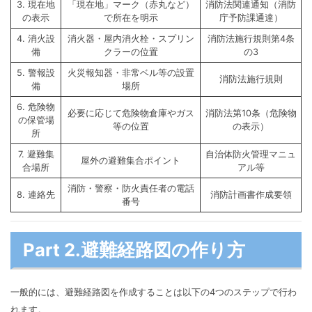
3. 現在地
「現在地」マーク（赤丸など）
消防法関連通知（消防
の表示
で所在を明示
庁予防課通達）
4. 消火設
消火器・屋内消火栓・スプリン
消防法施行規則第4条
備
クラーの位置
の3
5. 警報設
火災報知器・非常ベル等の設置
消防法施行規則
備
場所
6. 危険物
必要に応じて危険物倉庫やガス
消防法第10条（危険物
の保管場
等の位置
の表示）
所
7. 避難集
自治体防火管理マニュ
屋外の避難集合ポイント
合場所
アル等
消防・警察・防火責任者の電話
8. 連絡先
消防計画書作成要領
番号
Part 2.避難経路図の作り方
一般的には、避難経路図を作成することは以下の4つのステップで行わ
れます。