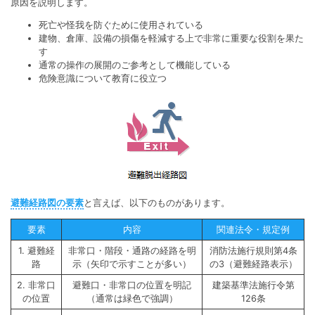
原因を説明します。
死亡や怪我を防ぐために使用されている
建物、倉庫、設備の損傷を軽減する上で非常に重要な役割を果た
す
通常の操作の展開のご参考として機能している
危険意識について教育に役立つ
避難経路図の要素
と言えば、以下のものがあります。
要素
内容
関連法令・規定例
1. 避難経
非常口・階段・通路の経路を明
消防法施行規則第4条
路
示（矢印で示すことが多い）
の3（避難経路表示）
2. 非常口
避難口・非常口の位置を明記
建築基準法施行令第
の位置
（通常は緑色で強調）
126条