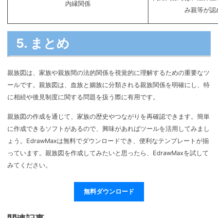
内縁関係
み親等が認
5. まとめ
親族図は、家族や親族間の法的関係を視覚的に理解するための重要なツ
ールです。親族図は、血族と姻族に分類される親族関係を明確にし、特
に相続や後見制度に関する問題を扱う際に有用です。
親族図の作成を通じて、家族の歴史やつながりを再確認できます。簡単
に作成できるソフトがあるので、興味があればツールを活用してみまし
ょう。EdrawMaxは無料でダウンロードでき、便利なテンプレートが揃
っています。親族図を作成してみたいと思ったら、EdrawMaxを試して
みてください。
無料ダウンロード