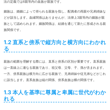
法の定義では6親等内の血族が親族です。
姻族は、婚姻によって得られる親族を指し、配偶者の両親や兄弟姉妹な
どが該当します。血縁関係はありませんが、法律上3親等内の姻族が親
族として認められます。姻族関係は、結婚を通じて新たに形成される親
族関係です。
1.2 直系と傍系で縦方向と横方向にわかれ
る
親族の範囲を理解する際には、直系と傍系の区別が重要です。直系親族
は一直線上に連なる親族であり、祖父母、父母、子、孫が含まれます。
一方、傍系親族は横方向に広がる親族で、兄弟姉妹や従兄弟などがこれ
に該当します。直系血族は縦の関係、傍系血族は横の関係です。
1.3 本人を基準に尊属と卑属に世代がわか
れる