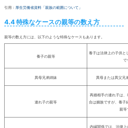
引用：
厚生労働省資料「親族の範囲について」
4.4 特殊なケースの親等の数え方
親等の数え方には、以下のような特殊なケースもあります。
養子は法律上の子供と
養子の親等
で
異母兄弟姉妹
異母または異父兄
再婚相手の連れ子は、
連れ子の親等
合は姻族ですが、養子
親等
内縁関係では、法律上