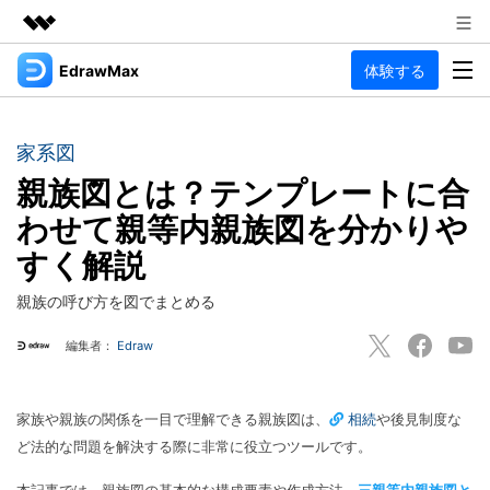
EdrawMax
体験する
製品
AIGCサービス
法人・教育・パートナー
製品
ユーティリティ
家系図
概要
企業情報
親族図とは？テンプレートに合
EdrawMax
作図種類
ソリューション
わせて親等内親族図を分かりや
多用途の作図ソフトウェア
プラン＆価格
図面作成
すく解説
リソース
Hot
フローチャート
サポート
記事と素材
親族の呼び方を図でまとめる
サポート
EdrawMind
間取り図
人気
記事
編集者：
Edraw
マインドマップソフトウェア
電気回路図
作図・思考整理に関するプロ記事
ガイド
法人向け
利用方法を案内します
P&ID
オンラインAIツール
家族や親族の関係を一目で理解できる親族図は、
相続
や後見制度な
EdrawMax >
EdrawMind >
ど法的な問題を解決する際に非常に役立つツールです。
思考整理
AIマインドマップ自動作成 >
EdrawMax
EdrawMind
最新情報
更新履歴