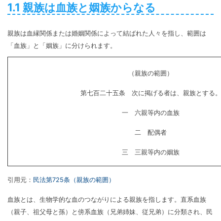
1.1 親族は血族と姻族からなる
親族は血縁関係または婚姻関係によって結ばれた人々を指し、範囲は
「血族」と「姻族」に分けられます。
（親族の範囲）
第七百二十五条 次に掲げる者は、親族とする
一 六親等内の血族
二 配偶者
三 三親等内の姻族
引用元：
民法第725条（親族の範囲）
血族とは、生物学的な血のつながりによる親族を指します。直系血族
（親子、祖父母と孫）と傍系血族（兄弟姉妹、従兄弟）に分類され、民