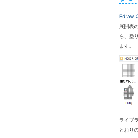
ToMoviee AI
パワポで作図
オールインワンAI生成プラットフォーム
Edraw
展開表
ら、塗
ます。
ライブ
とおりの