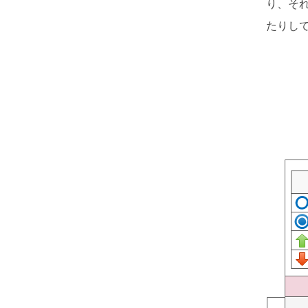
り、そ
たりし