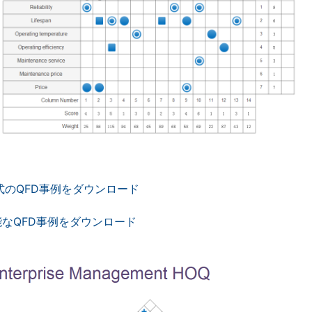
・ オフィス感覚で高度な図面編集
・ AI機能で40種類以上の図面を自
500AIトークンを無料進呈
無料版をダウンロード
G2【APAC Top50 2025】を受
形式のQFD事例をダウンロード
なQFD事例をダウンロード