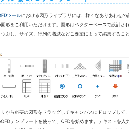
科学イラスト
 QFDツール
における図形ライブラリには、様々なありあわせの
Wondershare製品一覧
の図形をご利用いただけます。図形はベクターベースで設計さ
その他の図面種類 >>
りつぶし、サイズ、行列の増減などご要望によって編集するこ
ラリから必要の図形をドラッグしてキャンバスにドロップして
QFDテンプレートを使って、QFDを始めます。テキストを入