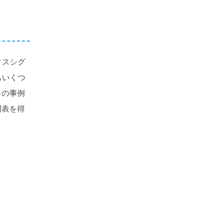
クスシグ
もいくつ
らの事例
開表を得
re
ドローイングソフト
号