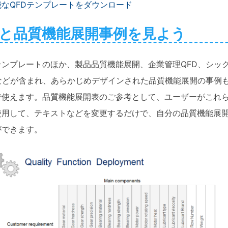
能なQFDテンプレートをダウンロード
と品質機能展開事例を見よう
テンプレートのほか、製品品質機能展開、企業管理QFD、シッ
Dなどが含まれ、あらかじめデザインされた品質機能展開の事例
で使えます。品質機能展開表のご参考として、ユーザーがこれ
使用して、テキストなどを変更するだけで、自分の品質機能展
ができます。
Wondersha
EdrawMax
作図・製図業務に特化した
・ 200種類以上図面種類に対応
・ 2万以上の無料テンプレート＆記