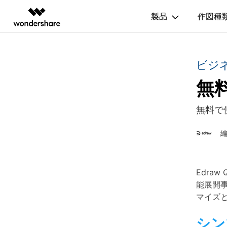
200種
製品
作図種
製品
AIGCサービス
概要
ソリューシ
図面作成
記事と素材
ビジ
動画編集＆変換
作図＆製図
PDF ソリ
法人向け
ガイド
利用方法を案内します
無
Hot
Filmora
EdrawMax
PDFelemen
記事
フローチャート
学生・教員向け
動画編集ソフト
ベクタードローソフト
EdrawMax >
Edraw
作図・思考整理に関するプロ記事
代理店募集
UniConverter
EdrawMind
間取り図
無料で
人気
動画変換ソフト
マインドマップソフト
パートナープログ
更新履歴
DVD Memory
組織図
ラム
EdrawMax テンプレート
DVD作成ソフト
EdrawMax >
Edraw
EdrawMaxのテンプレート集を確認
DemoCreator
ガントチャート
画面録画ソフト
Edra
Media.io
チャートとグラフ
能展開
EdrawMind ギャラリー
AI動画・画像・音楽ジェネレーター
マイズ
EdrawMindのテンプレート集を確認
SelfyzAI
家系図
AI動画・画像編集アプリ
シン