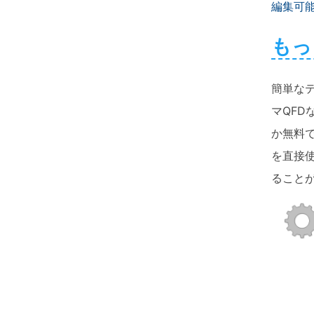
編集可
もっ
簡単な
マQF
か無料
を直接
ること