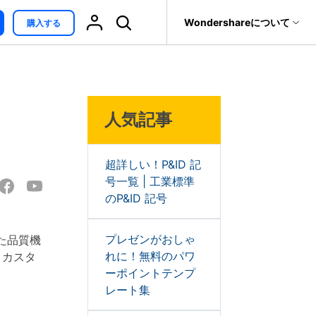
サポート
Wondershareについて
購入する
無料ダウンロード
オンライン編集
ィリティ
会社情報
最新情報
復元・バックアップ
データ復元・転送
法人様向けお問い合わせ窓口
ind
>
人気記事
it
Dr.Fone
ブレインストーミング
Wondershareについて
EdrawMind V13登場！
トウェア
元ソフト
新機能一覧
Recoverit
サポートセンター
t
メモ取り
真・ファイル修復ソフト
超詳しい！P&ID 記
号一覧 | 工業標準
カンバンボード
フォン管理ソフト
のP&ID 記号
EdrawMax V15登場！
新機能一覧
Trans
特性要因図
のデータ転送ソフト
プレゼンがおしゃ
れた品質機
fe
れに！無料のパワ
、カスタ
EdrawMind AI ワークベ
全を守るアプリ
ーポイントテンプ
ンチ登場!
レート集
対話形式で各種コンテ
ンツを生成