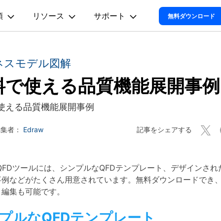
類以上の図面に対応！AI搭載の作図ソフト
類
リソース
サポート
プラン＆価格
法人・教育・パートナー
企業情報
無料ダウンロード
ョン
ユーテ
会社概要
オンラインAIツール
思考整理
動作環境
創業者メッセージ
ネスモデル図解
ューション
PDF編集
作図＆製図
動画編集＆変換
データ
EdrawMax
EdrawM
EdrawMax >
EdrawMind 
AIマインドマップ自動作成 >
採用情報
料で使える品質機能展開事例
t
PDFelement
EdrawMind
Filmora
Recover
電気回路図
マインドマップ
多用途の作図ソフトウェア
PDF編集ソフト
サポートセンター
マインドマップソフ
データ復
Mind >
AIフローチャート自動作成 >
お問い合わせ
EdrawMax
UniConverter
PDFelement Cloud
Repairi
P&ID
コンセントマップ
使える品質機能展開事例
電子署名とクラウドサービス
動画・写
AI組織図自動作成>
HiPDF
Dr.Fone
UML図
ツリー図
記事をシェアする
編集者：
Edraw
AI図表作成 >
PDF編集オンラインツール
スマート
Mind >
Mobile
AIパワポ生成（1ページ）>
ER図
時間軸
スマホ間
w QFDツールには、シンプルなQFDテンプレート、デザインさ
AIパワポ生成（複数ページ）>
FamiSa
ネットワーク構成図
事例などがたくさん用意されています。無料ダウンロードでき
子供の安
と編集も可能です。
Youtube動画要約>
地図
Al図解(ワードとの連携)>
プルなQFDテンプレート