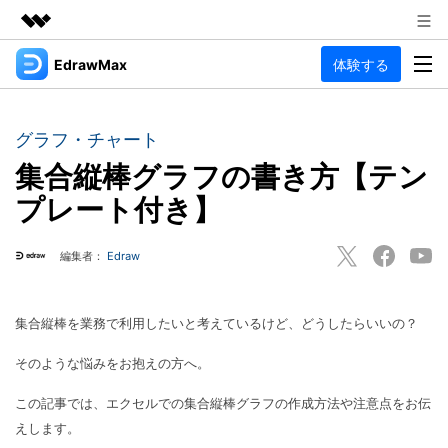
EdrawMax
体験する
製品
AIGCサービス
法人・教育・パートナー
製品
ユーティリティ
グラフ・チャート
概要
企業情報
集合縦棒グラフの書き方【テン
EdrawMax
作図種類
ソリューション
プレート付き】
多用途の作図ソフトウェア
プラン＆価格
図面作成
リソース
Hot
編集者：
Edraw
フローチャート
サポート
記事と素材
サポート
EdrawMind
間取り図
人気
記事
集合縦棒を業務で利用したいと考えているけど、どうしたらいいの？
マインドマップソフトウェア
電気回路図
作図・思考整理に関するプロ記事
ガイド
法人向け
そのような悩みをお抱えの方へ。
利用方法を案内します
P&ID
オンラインAIツール
EdrawMax >
EdrawMind >
この記事では、エクセルでの集合縦棒グラフの作成方法や注意点をお伝
思考整理
AIマインドマップ自動作成 >
EdrawMax
EdrawMind
えします。
最新情報
更新履歴