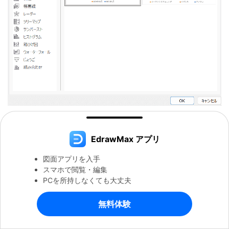
描画領域を選択して「グラフのデザイン」-「グラフの種類を変更」を
選択
EdrawMax アプリ
グラフメニューが立ち上がる
図面アプリを入手
スマホで閲覧・編集
横棒グラフのメニューから集合横棒を選択する
PCを所持しなくても大丈夫
OKボタンを押下
無料体験
集合横棒グラフになりました