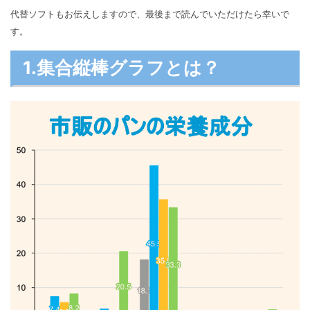
マインドマップ
代替ソフトもお伝えしますので、最後まで読んでいただけたら幸いで
EdrawMax >
EdrawMind >
購入する
無料ダウンロード
コンセントマップ
す。
EdrawMind V13登場！
動作環境
新機能一覧
EdrawMax >
EdrawMind >
ブレインストーミング
ログイン
1.集合縦棒グラフとは？
サポートセンター
メモ取り
検索
その他の図面種類 >>