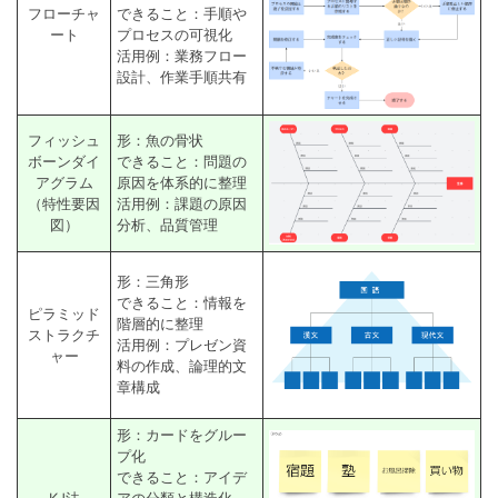
フローチャ
できること：手順や
ート
プロセスの可視化
活用例：業務フロー
設計、作業手順共有
フィッシュ
形：魚の骨状
ボーンダイ
できること：問題の
アグラム
原因を体系的に整理
（特性要因
活用例：課題の原因
図）
分析、品質管理
形：三角形
できること：情報を
ピラミッド
階層的に整理
ストラクチ
活用例：プレゼン資
ャー
料の作成、論理的文
章構成
形：カードをグルー
プ化
できること：アイデ