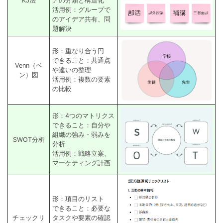
KJ法
アの分類と構造化
活用例：グループで
のアイデア共有、問
題解決
形：重なり合う円
できること：共通点
Venn（ベ
や違いの整理
ン）図
活用例：複数の要素
の比較
形：4つのマトリクス
できること：自分や
組織の強み・弱みを
SWOT分析
分析
活用例：戦略立案、
マーケティング計画
形：項目のリスト
できること：必要な
チェックリ
タスクや要素の確認