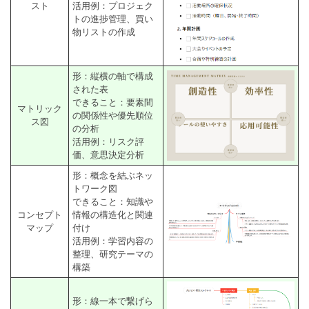
スト
活用例：プロジェク
トの進捗管理、買い
物リストの作成
形：縦横の軸で構成
された表
できること：要素間
マトリック
の関係性や優先順位
ス図
の分析
活用例：リスク評
価、意思決定分析
形：概念を結ぶネッ
トワーク図
できること：知識や
コンセプト
情報の構造化と関連
マップ
付け
活用例：学習内容の
整理、研究テーマの
構築
形：線一本で繋げら