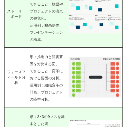
できること：物語や
ストーリー
プロジェクトの流れ
ボード
の視覚化。
活用例：映画制作、
プレゼンテーション
の構成。
形：推進力と阻害要
因を対比する図。
できること：変革に
フォースフ
ィールド分
おける要因の分析。
析
活用例：組織変革の
計画、プロジェクト
の障害分析。
形：3×3の9マスを基
本とした図。