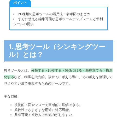
マインドマップ
ポイント
EdrawMax >
EdrawMind >
購入する
無料ダウンロード
コンセントマップ
20種類の思考ツールの活用法・参考図のまとめ
EdrawMind V13登場！
動作環境
すぐに使える編集可能な思考ツールテンプレートと便利
新機能一覧
EdrawMax >
EdrawMind >
ブレインストーミング
ログイン
ツールの提供
サポートセンター
メモ取り
検索
その他の図面種類 >>
1. 思考ツール（シンキングツー
ル）とは？
思考ツールとは、
分類する・比較する・関係づける・順序立てる・構造
化する
など、物事を批判的、複合的に考える際に、その考えを整理して
見えやすい形で表現するためのツールです。
主な特徴
視覚的：図やフローで直感的に理解できる。
柔軟性：さまざまな用途に対応可能。
共有可能：複数人での協力がしやすい。