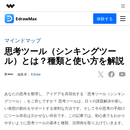
EdrawMax
体験する
製品
AIGCサービス
法人・教育・パートナー
製品
ユーティリティ
マインドマップ
概要
企業情報
思考ツール（シンキングツー
EdrawMax
作図種類
ソリューション
ル）とは？種類と使い方を解説
多用途の作図ソフトウェア
プラン＆価格
図面作成
リソース
編集者：
Edraw
Hot
フローチャート
サポート
記事と素材
サポート
EdrawMind
間取り図
人気
記事
あなたの思考を整理し、アイデアを具現化する「思考ツール（シンキン
マインドマップソフトウェア
電気回路図
作図・思考整理に関するプロ記事
ガイド
グツール）」をご存じですか？ 思考ツールは、日々の課題解決や新し
法人向け
利用方法を案内します
い発想の創出をサポートする便利な方法です。そして今や思考の手助け
P&ID
オンラインAIツール
EdrawMax >
EdrawMind >
にツール存在は欠かせない存在です。この記事では、初心者でもわかり
思考整理
AIマインドマップ自動作成 >
やすいように思考ツールの基本と種類、活用例を取り上げていきます。
EdrawMax
EdrawMind
最新情報
更新履歴