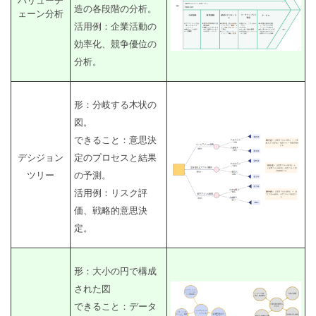
バリューチ
造の各段階の分析。
ェーン分析
活用例：企業活動の
効率化、競争優位の
分析。
形：分岐する木状の
図。
できること：意思決
デシジョン
定のプロセスと結果
ツリー
の予測。
活用例：リスク評
価、戦略的意思決
定。
形：大小の円で構成
された図
できること：データ