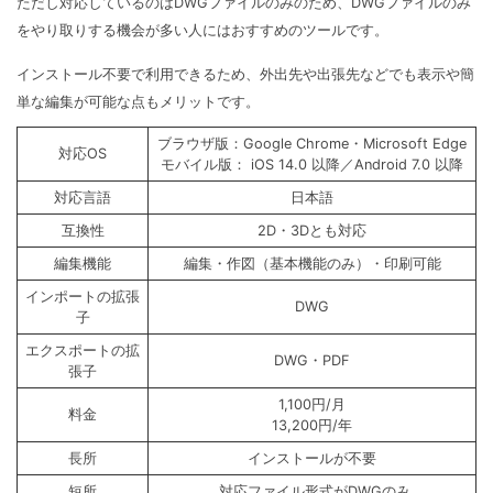
ただし対応しているのはDWGファイルのみのため、DWGファイルのみ
をやり取りする機会が多い人にはおすすめのツールです。
インストール不要で利用できるため、外出先や出張先などでも表示や簡
単な編集が可能な点もメリットです。
ブラウザ版：Google Chrome・Microsoft Edge
対応OS
モバイル版： iOS 14.0 以降／Android 7.0 以降
対応言語
日本語
互換性
2D・3Dとも対応
編集機能
編集・作図（基本機能のみ）・印刷可能
インポートの拡張
DWG
子
エクスポートの拡
DWG・PDF
張子
1,100円/月
料金
13,200円/年
長所
インストールが不要
短所
対応ファイル形式がDWGのみ