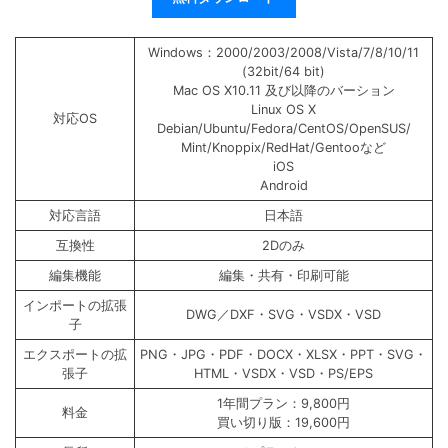
Windows：2000/2003/2008/Vista/7/8/10/11
(32bit/64 bit)
Mac OS X10.11 及び以降のバーション
Linux OS X
対応OS
Debian/Ubuntu/Fedora/CentOS/OpenSUS/
Mint/Knoppix/RedHat/Gentooなど
iOS
Android
対応言語
日本語
互換性
2Dのみ
編集機能
編集・共有・印刷可能
インポートの拡張
DWG／DXF・SVG・VSDX・VSD
子
エクスポートの拡
PNG・JPG・PDF・DOCX・XLSX・PPT・SVG・
張子
HTML・VSDX・VSD・PS/EPS
1年間プラン：9,800円
料金
買い切り版：19,600円