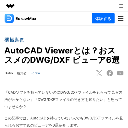
EdrawMax
体験する
製品
AIGCサービス
法人・教育・パートナー
製品
ユーティリティ
機械製図
概要
企業情報
AutoCAD Viewerとは？おス
EdrawMax
作図種類
ソリューション
スメのDWG/DXF ビューア6選
多用途の作図ソフトウェア
プラン＆価格
図面作成
リソース
Hot
編集者：
Edraw
フローチャート
サポート
記事と素材
サポート
EdrawMind
間取り図
人気
記事
「CADソフトを持っていないのにDWG/DXFファイルをもらって見る方
マインドマップソフトウェア
電気回路図
作図・思考整理に関するプロ記事
ガイド
法がわからない」「DWG/DXFファイルの開き方を知りたい」と思って
法人向け
利用方法を案内します
いませんか？
P&ID
オンラインAIツール
EdrawMax >
EdrawMind >
思考整理
AIマインドマップ自動作成 >
この記事では、AutoCADを持っていない人でもDWG/DXFファイルを見
EdrawMax
EdrawMind
られるおすすめのビューアを6選紹介します。
最新情報
更新履歴