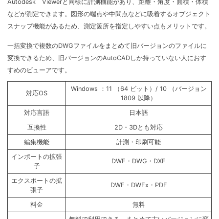
Autodesk Viewerと同様に計測機能があり、距離・角度・面積・体積
などが測定できます。図形の端点や中間点などに吸着するオブジェクト
スナップ機能があるため、測定箇所を指定しやすい点もメリットです。
一括変換で複数のDWGファイルをまとめて旧バージョンのファイルに
変換できるため、旧バージョンのAutoCADしか持っていない人におす
すめのビューアです。
Windows ：11 （64 ビット）/ 10 （バージョン
対応OS
1809 以降）
対応言語
日本語
互換性
2D・3Dとも対応
編集機能
計測・印刷可能
インポートの拡張
DWF・DWG・DXF
子
エクスポートの拡
DWF・DWFx・PDF
張子
料金
無料