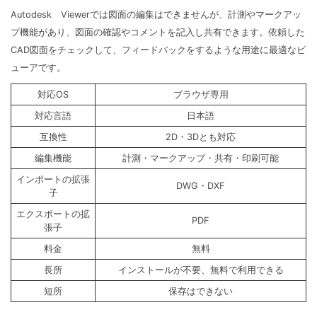
Autodesk Viewerでは図面の編集はできませんが、計測やマークアッ
プ機能があり、図面の確認やコメントを記入し共有できます。依頼した
CAD図面をチェックして、フィードバックをするような用途に最適なビ
ューアです。
対応OS
ブラウザ専用
対応言語
日本語
互換性
2D・3Dとも対応
編集機能
計測・マークアップ・共有・印刷可能
インポートの拡張
DWG・DXF
子
エクスポートの拡
PDF
張子
料金
無料
長所
インストールが不要、無料で利用できる
短所
保存はできない