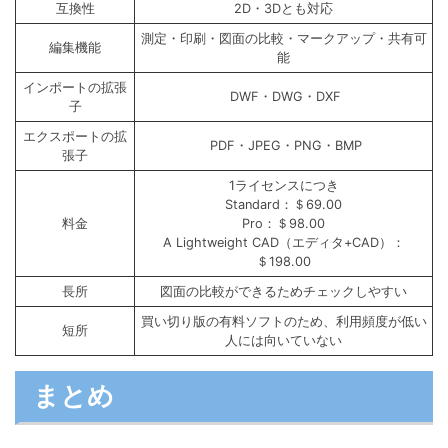
互換性
2D・3Dとも対応
測定・印刷・図面の比較・マークアップ・共有可
編集機能
能
インポートの拡張
DWF・DWG・DXF
子
エクスポートの拡
PDF・JPEG・PNG・BMP
張子
1ライセンスにつき
Standard：＄69.00
料金
Pro：＄98.00
A Lightweight CAD（エディタ+CAD）：
＄198.00
長所
図面の比較ができるためチェックしやすい
買い切り版の有料ソフトのため、利用頻度が低い
短所
人には向いていない
まとめ