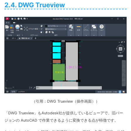
2.4. DWG Trueview
（引用：DWG Trueview（操作画面））
「DWG Trueview」もAutodesk社が提供しているビューアで、旧バー
ジョンの AutoCAD で作業できるように変換できる点が特徴です。