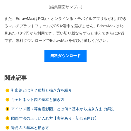
（編集画面サンプル）
また、EdrawMaxはPC版・オンライン版・モバイルアプリ版が利用でき
るマルチプラットフォームでOSや端末を選びません。EdrawMaxは1ヶ
月あたり817円から利用でき、買い切り版ならずっと使えてさらにお得
です。無料ダウンロードでEdrawMaxをぜひお試しください。
無料ダウンロード
関連記事
引出線とは何？種類と描き方を紹介
キャビネット図の基本と描き方
アイソメ図（等角投影図）とは何？基本から描き方まで解説
図面寸法の正しい入れ方【実例あり・初心者向け】
等角図の基本と描き方