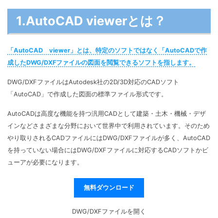
マインドマップ
EdrawMax >
EdrawMind >
1.AutoCAD viewerとは？
購入する
無料ダウンロード
コンセントマップ
EdrawMind V13登場！
動作環境
新機能一覧
EdrawMax >
EdrawMind >
ブレインストーミング
ログイン
「AutoCAD viewer」とは、特定のソフトではなく「AutoCADで作
サポートセンター
メモ取り
成したDWG/DXFファイルの図面を閲覧できるソフトを指します。
検索
DWG/DXFファイルはAutodesk社の2D/3D対応のCADソフト
その他の図面種類 >>
「AutoCAD」で作成した図面の標準ファイル形式です。
AutoCADは高度な機能を持つ汎用CADとして建築・土木・機械・デザ
インなどさまざまな分野において世界中で利用されています。そのため
やり取りされるCADファイルにはDWG/DXFファイルが多く、AutoCAD
を持っていない場合にはDWG/DXFファイルに対応するCADソフトかビ
ューアが必要になります。
無料ダウンロード
DWG/DXFファイルを開く