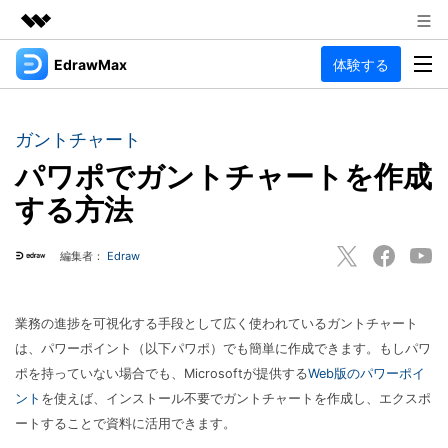
EdrawMax
体験する
製品
AIGCサービス
法人・教育・パートナー
製品
ユーティリティ
ガントチャート
概要
企業情報
パワポでガントチャートを作成
EdrawMax
作図種類
ソリューション
する方法
多用途の作図ソフトウェア
プラン＆価格
図面作成
リソース
Hot
編集者：
Edraw
フローチャート
サポート
記事と素材
サポート
EdrawMind
間取り図
人気
記事
業務の進捗を可視化する手段として広く使われているガントチャート
マインドマップソフトウェア
電気回路図
作図・思考整理に関するプロ記事
ガイド
は、パワーポイント（以下パワポ）でも簡単に作成できます。もしパワ
法人向け
利用方法を案内します
ポを持っていない場合でも、Microsoftが提供する
Web版のパワーポイ
P&ID
オンラインAIツール
EdrawMax >
EdrawMind >
ント
を使えば、インストール不要でガントチャートを作成し、エクスポ
思考整理
AIマインドマップ自動作成 >
ートすることで資料に活用できます。
EdrawMax
EdrawMind
最新情報
更新履歴