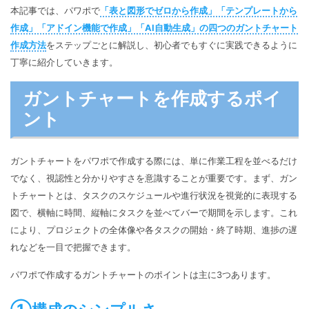
マインドマップ
本記事では、パワポで
「表と図形でゼロから作成」「テンプレートから
EdrawMax >
EdrawMind >
購入する
無料ダウンロード
作成」「アドイン機能で作成」「AI自動生成」の四つのガントチャート
コンセントマップ
EdrawMind V13登場！
動作環境
作成方法
をステップごとに解説し、初心者でもすぐに実践できるように
新機能一覧
EdrawMax >
EdrawMind >
ブレインストーミング
ログイン
丁寧に紹介していきます。
サポートセンター
メモ取り
ガントチャートを作成するポイ
検索
ント
その他の図面種類 >>
ガントチャートをパワポで作成する際には、単に作業工程を並べるだけ
でなく、視認性と分かりやすさを意識することが重要です。まず、ガン
トチャートとは、タスクのスケジュールや進行状況を視覚的に表現する
図で、横軸に時間、縦軸にタスクを並べてバーで期間を示します。これ
により、プロジェクトの全体像や各タスクの開始・終了時期、進捗の遅
れなどを一目で把握できます。
パワポで作成するガントチャートのポイントは主に3つあります。