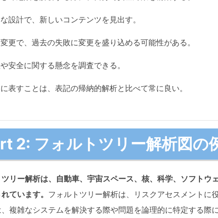
・ オフィス感覚で高度な図面編集
・ AI機能で40種類以上の図面を自
的な設計で、新しいコンテンツを見出す。
500AIトークンを無料進呈
微な変更で、過去の失敗に変更を盛り込める可能性がある。
無料版をダウンロード
性や安全に関する懸念を調査できる。
G2【APAC Top50 2025】を受
覚的に表すことは、表記の帰納的解析と比べて常に良い。
art 2: フォルトツリー解析図の
トツリー解析は、自動車、宇宙スペース、核、科学、ソフトウ
されています。
フォルトツリー解析は、リスクアセスメントに
は、複雑なシステムを解決する際や問題を論理的に特定する際