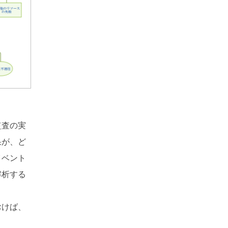
監査の実
果が、ど
イベント
解析する
おけば、