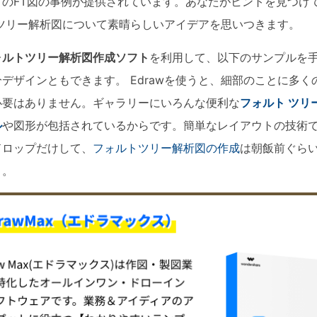
くのFT図の事例が提供されています。あなたがヒントを見つけ
科学イラスト
 ツリー解析図について素晴らしいアイデアを思いつきます。
Wondershare製品一覧
ォルトツリー解析図作成ソフト
を利用して、以下のサンプルを
その他の図面種類 >>
デザインともできます。 Edrawを使うと、細部のことに多く
必要はありません。ギャラリーにいろんな便利な
フォルト ツリ
ル
や図形が包括されているからです。簡単なレイアウトの技術
ドロップだけして、
フォルトツリー解析図の作成
は朝飯前ぐら
う。