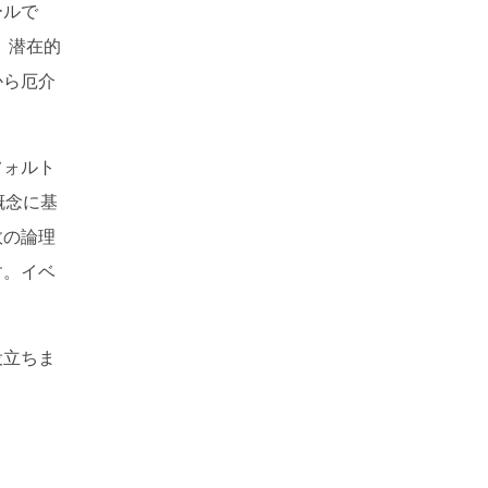
ールで
 潜在的
から厄介
フォルト
概念に基
敗の論理
す。イベ
re
役立ちま
ドローイングソフト
号