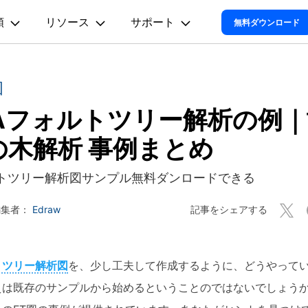
類以上の図面に対応！AI搭載の作図ソフト
類
リソース
サポート
プラン＆価格
法人・教育・パートナー
企業情報
無料ダウンロード
ョン
ユーテ
会社概要
オンラインAIツール
思考整理
動作環境
創業者メッセージ
図
ューション
PDF編集
作図＆製図
動画編集＆変換
データ
EdrawMax
EdrawM
EdrawMax >
EdrawMind 
AIマインドマップ自動作成 >
採用情報
TAフォルトツリー解析の例
t
PDFelement
EdrawMind
Filmora
Recover
電気回路図
マインドマップ
多用途の作図ソフトウェア
PDF編集ソフト
サポートセンター
マインドマップソフ
データ復
Mind >
AIフローチャート自動作成 >
お問い合わせ
の木解析 事例まとめ
EdrawMax
UniConverter
PDFelement Cloud
Repairi
P&ID
コンセントマップ
電子署名とクラウドサービス
動画・写
AI組織図自動作成>
トツリー解析図サンプル無料ダンロードできる
HiPDF
Dr.Fone
UML図
ツリー図
AI図表作成 >
PDF編集オンラインツール
スマート
Mind >
記事をシェアする
編集者：
Edraw
Mobile
AIパワポ生成（1ページ）>
ER図
時間軸
スマホ間
AIパワポ生成（複数ページ）>
FamiSa
ネットワーク構成図
子供の安
トツリー解析図
を、少し工夫して作成するように、どうやって
Youtube動画要約>
地図
えは既存のサンプルから始めるということのではないでしょう
Al図解(ワードとの連携)>