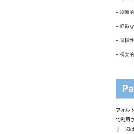
• 刷新
• 軽
• 習慣
• 視
P
フォル
で利用
す。図