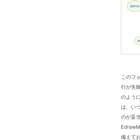
このフ
行が失
のよう
は、い
のが妥
Edra
備えて