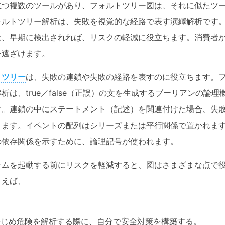
立つ複数のツールがあり、フォルトツリー図は、それに似たツ
ォルトツリー解析は、失敗を視覚的な経路で表す演繹解析です。
は、早期に検出されれば、リスクの軽減に役立ちます。消費者
を遠ざけます。
トツリー
は、失敗の連鎖や失敗の経路を表すのに役立ちます。
析は、true／false（正誤）の文を生成するブーリアンの論理
す。連鎖の中にステートメント（記述）を関連付けた場合、失
ります。イペントの配列はシリーズまたは平行関係で置かれま
の依存関係を示すために、論理記号が使われます。
Wondersha
ラムを起動する前にリスクを軽減すると、図はさまざまな点で
EdrawMax
とえば、
作図・製図業務に特化した
・ 200種類以上図面種類に対応
らかじめ危険を解析する際に、自分で安全対策を構築する。
・ 2万以上の無料テンプレート＆記