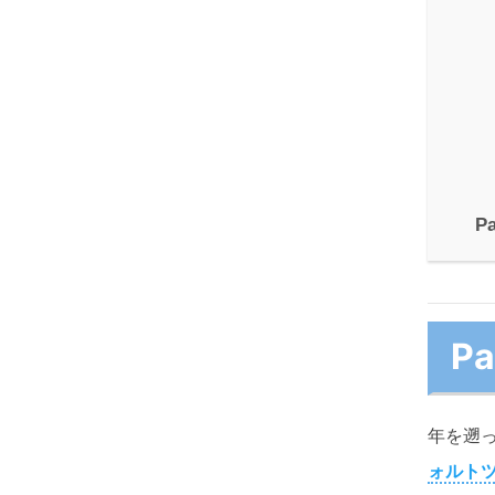
Pa
P
年を遡っ
ォルト