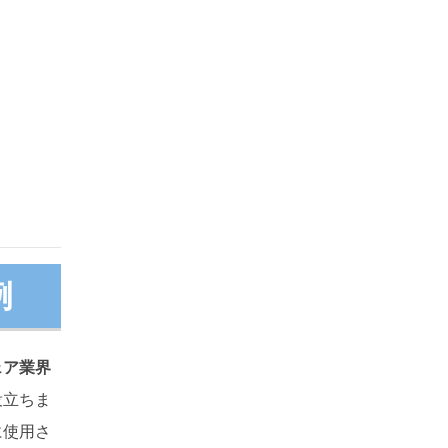
動生成
賞
例
ェア業界
役立ちま
に使用さ