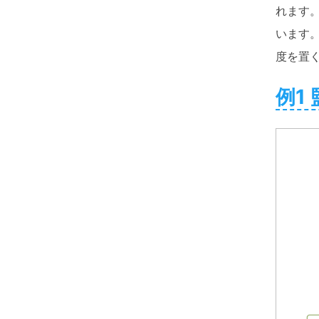
れます
います
度を置
例1