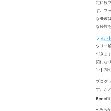
定に役
す。フ
な失敗
な経験
フォル
ツリー解
づきま
図にな
ント間
プログ
す。た
Benefit
• あ