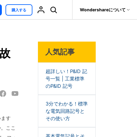
サポート
Wondershareについて
購入する
無料ダウンロード
オンライン編集
ィリティ
会社情報
最新情報
復元・バックアップ
データ復元・転送
法人様向けお問い合わせ窓口
ind
>
｜故
人気記事
it
Dr.Fone
ブレインストーミング
Wondershareについて
EdrawMind V13登場！
トウェア
元ソフト
新機能一覧
Recoverit
サポートセンター
t
メモ取り
真・ファイル修復ソフト
超詳しい！P&ID 記
号一覧 | 工業標準
カンバンボード
フォン管理ソフト
のP&ID 記号
EdrawMax V15登場！
新機能一覧
Trans
特性要因図
のデータ転送ソフト
3分でわかる！標準
fe
な電気回路記号と
EdrawMind AI ワークベ
全を守るアプリ
います
その使い方
ンチ登場!
対話形式で各種コンテ
か。ここ
ンツを生成
基本電気記号とそ