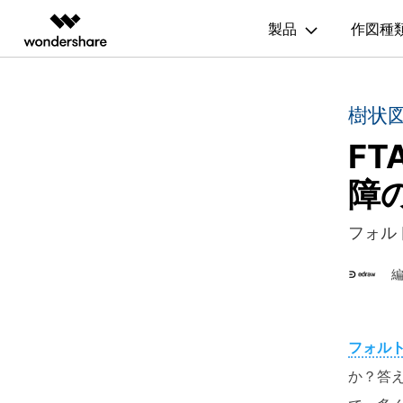
200種
製品
作図種
製品
AIGCサービス
概要
ソリューシ
図面作成
記事と素材
樹状
動画編集＆変換
作図＆製図
PDF ソリ
法人向け
ガイド
利用方法を案内します
F
Hot
Filmora
EdrawMax
PDFelemen
記事
フローチャート
学生・教員向け
動画編集ソフト
ベクタードローソフト
EdrawMax >
Edraw
作図・思考整理に関するプロ記事
障
代理店募集
UniConverter
EdrawMind
間取り図
人気
動画変換ソフト
マインドマップソフト
パートナープログ
更新履歴
フォル
DVD Memory
組織図
ラム
EdrawMax テンプレート
DVD作成ソフト
EdrawMax >
Edraw
EdrawMaxのテンプレート集を確認
DemoCreator
ガントチャート
画面録画ソフト
Media.io
チャートとグラフ
EdrawMind ギャラリー
AI動画・画像・音楽ジェネレーター
フォル
EdrawMindのテンプレート集を確認
SelfyzAI
家系図
か？答
AI動画・画像編集アプリ