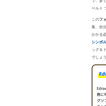
で、多
ToMoviee AI
パワポで作図
オールインワンAI生成プラットフォーム
ールト
この
フ
集、自分
かかる
シンボ
ッグ＆
でしょ