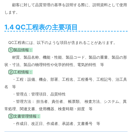
顧客に対して品質管理の基準を説明する際に、説明資料として使用
します。
1.4 QC工程表の主要項目
QC工程表には、以下のような項目が含まれることがあります。
①製品情報：
材質、製品名称、機能・性能、製品コード、製品の重量、製品の形
状・寸法、製品の物理特性や化学的特性、電気的特性 等
②工程情報：
・工程：設備、機会、部署、工程名、工程番号、工程記号、治工具
名 等
・管理点：管理項目、品質特性
・管理方法： 担当者、責任者、 帳票類、 検査方法、システム、異
常処理、関連文書、使用機器、検査時期・頻度 等
③文書管理情報：
・作成日、改正日、作成者、承認者、文書番号 等