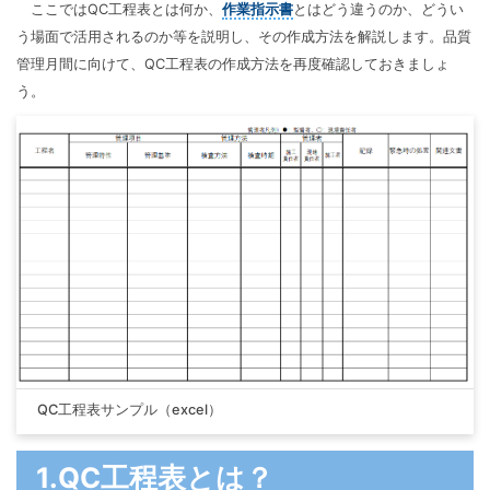
マインドマップ
ここではQC工程表とは何か、
作業指示書
とはどう違うのか、どうい
EdrawMax >
EdrawMind >
う場面で活用されるのか等を説明し、その作成方法を解説します。品質
購入する
無料ダウンロード
コンセントマップ
EdrawMind V13登場！
動作環境
管理月間に向けて、QC工程表の作成方法を再度確認しておきましょ
新機能一覧
EdrawMax >
EdrawMind >
ブレインストーミング
う。
ログイン
サポートセンター
メモ取り
検索
その他の図面種類 >>
QC工程表サンプル（excel）
1.QC工程表とは？