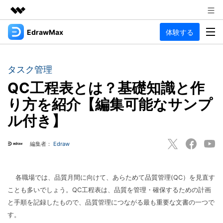
EdrawMax
体験する
製品
AIGCサービス
法人・教育・パートナー
製品
ユーティリティ
タスク管理
概要
企業情報
QC工程表とは？基礎知識と作
EdrawMax
作図種類
ソリューション
り方を紹介【編集可能なサンプ
多用途の作図ソフトウェア
プラン＆価格
図面作成
ル付き】
リソース
フローチャート
Hot
サポート
記事と素材
編集者：
Edraw
サポート
EdrawMind
間取り図
人気
記事
マインドマップソフトウェア
電気回路図
作図・思考整理に関するプロ記事
ガイド
法人向け
各職場では、品質月間に向けて、あらためて品質管理(QC）を見直す
利用方法を案内します
P&ID
ことも多いでしょう。QC工程表は、品質を管理・確保するための計画
オンラインAIツール
EdrawMax >
EdrawMind >
と手順を記録したもので、品質管理につながる最も重要な文書の一つで
思考整理
AIマインドマップ自動作成 >
EdrawMax
EdrawMind
す。
最新情報
更新履歴