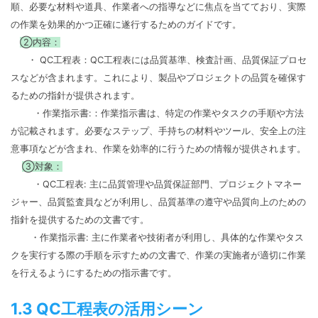
順、必要な材料や道具、作業者への指導などに焦点を当てており、実際
の作業を効果的かつ正確に遂行するためのガイドです。
②内容：
・ QC工程表：QC工程表には品質基準、検査計画、品質保証プロセ
スなどが含まれます。これにより、製品やプロジェクトの品質を確保す
るための指針が提供されます。
・作業指示書:：作業指示書は、特定の作業やタスクの手順や方法
が記載されます。必要なステップ、手持ちの材料やツール、安全上の注
意事項などが含まれ、作業を効率的に行うための情報が提供されます。
③対象：
・QC工程表: 主に品質管理や品質保証部門、プロジェクトマネー
ジャー、品質監査員などが利用し、品質基準の遵守や品質向上のための
指針を提供するための文書です。
・作業指示書: 主に作業者や技術者が利用し、具体的な作業やタス
クを実行する際の手順を示すための文書で、作業の実施者が適切に作業
を行えるようにするための指示書です。
1.3 QC工程表の活用シーン