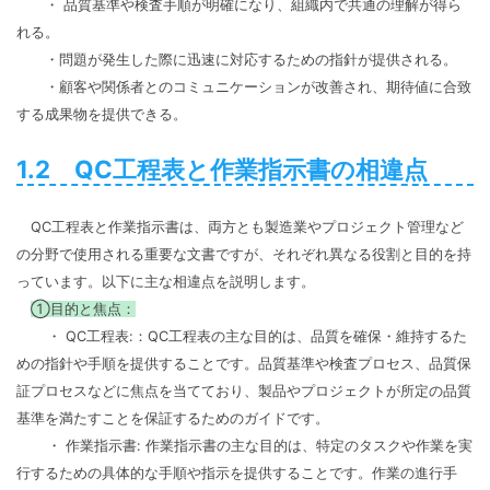
・ 品質基準や検査手順が明確になり、組織内で共通の理解が得ら
れる。
・問題が発生した際に迅速に対応するための指針が提供される。
・顧客や関係者とのコミュニケーションが改善され、期待値に合致
する成果物を提供できる。
1.2 QC工程表と作業指示書の相違点
QC工程表と作業指示書は、両方とも製造業やプロジェクト管理など
の分野で使用される重要な文書ですが、それぞれ異なる役割と目的を持
っています。以下に主な相違点を説明します。
①目的と焦点：
・ QC工程表:：QC工程表の主な目的は、品質を確保・維持するた
めの指針や手順を提供することです。品質基準や検査プロセス、品質保
証プロセスなどに焦点を当てており、製品やプロジェクトが所定の品質
基準を満たすことを保証するためのガイドです。
・ 作業指示書: 作業指示書の主な目的は、特定のタスクや作業を実
行するための具体的な手順や指示を提供することです。作業の進行手