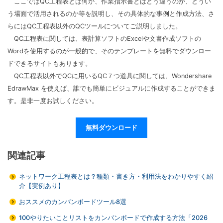
ここではQC工程表とは何か、作業指示書とはどう違うのか、どうい
う場面で活用されるのか等を説明し、その具体的な事例と作成方法、さ
らにはQC工程表以外のQCツールについてご説明しました。
QC工程表に関しては、表計算ソフトのExcelや文書作成ソフトの
Wordを使用するのが一般的で、そのテンプレートを無料でダウンロー
ドできるサイトもあります。
QC工程表以外でQCに用いるQC７つ道具に関しては、Wondershare
EdrawMax を使えば、誰でも簡単にビジュアルに作成することができま
す。是非一度お試しください。
無料ダウンロード
関連記事
ネットワーク工程表とは？種類・書き方・利用法をわかりやすく紹
介【実例あり】
おススメのカンバンボードツール8選
100やりたいことリストをカンバンボードで作成する方法「2026