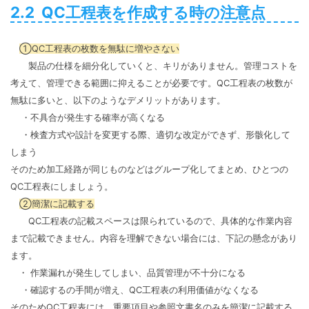
2.2 QC工程表を作成する時の注意点
①QC工程表の枚数を無駄に増やさない
製品の仕様を細分化していくと、キリがありません。管理コストを
考えて、管理できる範囲に抑えることが必要です。QC工程表の枚数が
無駄に多いと、以下のようなデメリットがあります。
・不具合が発生する確率が高くなる
・検査方式や設計を変更する際、適切な改定ができず、形骸化して
しまう
そのため加工経路が同じものなどはグループ化してまとめ、ひとつの
QC工程表にしましょう。
②簡潔に記載する
QC工程表の記載スペースは限られているので、具体的な作業内容
まで記載できません。内容を理解できない場合には、下記の懸念があり
ます。
・ 作業漏れが発生してしまい、品質管理が不十分になる
・確認するの手間が増え、QC工程表の利用価値がなくなる
そのためQC工程表には、重要項目や参照文書名のみを簡潔に記載する