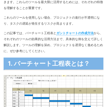
マインドマップ
きます。これらのツールを最大限に活用するためには、それぞれの特徴
EdrawMax >
EdrawMind >
を理解することが重要です。
購入する
無料ダウンロード
コンセントマップ
EdrawMind V13登場！
動作環境
これらのツールを使用しない場合、プロジェクトの進行が不透明にな
新機能一覧
EdrawMax >
EdrawMind >
ブレインストーミング
ログイン
り、タスクの遅延が発生するリスクが高まります。
サポートセンター
メモ取り
この記事では、バーチャート工程表と
ガントチャートの作成方法
から、
検索
それぞれのツールの効果的な活用方法まで、具体的な例を交えて詳しく
その他の図面種類 >>
解説します。ツールの理解を深め、プロジェクトを遅滞なく進めるため
に、ぜひ参考にしてください。
1. バーチャート工程表とは？