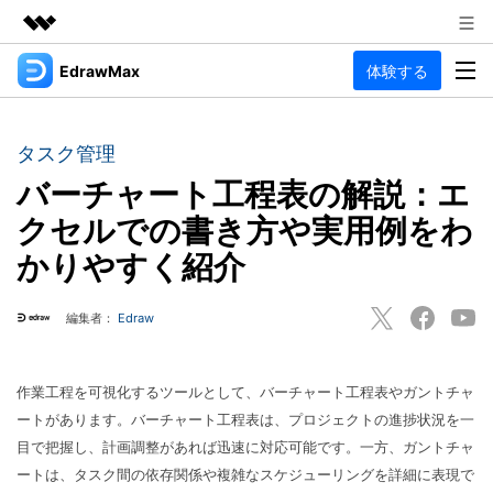
EdrawMax
体験する
製品
AIGCサービス
法人・教育・パートナー
製品
ユーティリティ
タスク管理
概要
企業情報
バーチャート工程表の解説：エ
EdrawMax
作図種類
ソリューション
クセルでの書き方や実用例をわ
多用途の作図ソフトウェア
プラン＆価格
図面作成
かりやすく紹介
リソース
フローチャート
Hot
サポート
記事と素材
編集者：
Edraw
サポート
EdrawMind
間取り図
人気
記事
マインドマップソフトウェア
電気回路図
作図・思考整理に関するプロ記事
ガイド
法人向け
作業工程を可視化するツールとして、バーチャート工程表やガントチャ
利用方法を案内します
P&ID
ートがあります。バーチャート工程表は、プロジェクトの進捗状況を一
オンラインAIツール
EdrawMax >
EdrawMind >
目で把握し、計画調整があれば迅速に対応可能です。一方、ガントチャ
思考整理
AIマインドマップ自動作成 >
EdrawMax
EdrawMind
ートは、タスク間の依存関係や複雑なスケジューリングを詳細に表現で
最新情報
更新履歴