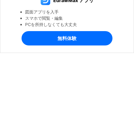
EdrawMax アプリ
図面アプリを入手
スマホで閲覧・編集
PCを所持しなくても大丈夫
無料体験
製品
会社情報
ヘルプセンター
公式SNSアカウント