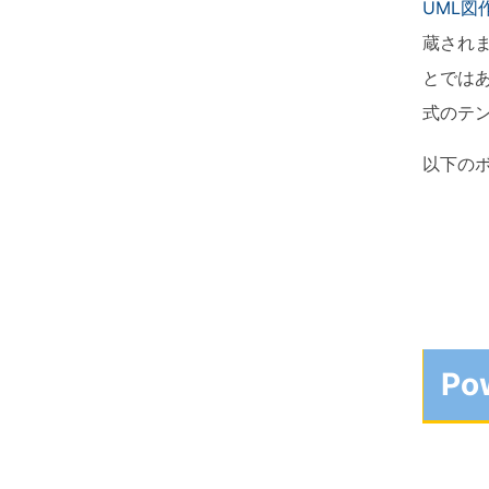
ToMoviee AI
UML図
パワポで作図
オールインワンAI生成プラットフォーム
蔵され
とではあ
式のテ
以下のボ
Po