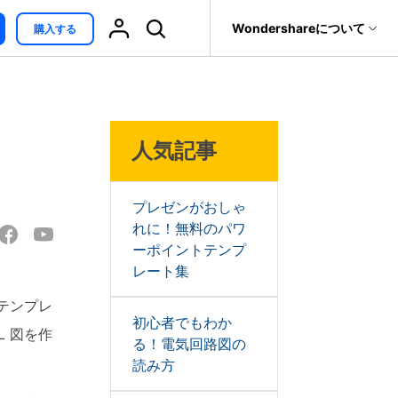
サポート
Wondershareについて
購入する
無料ダウンロード
オンライン編集
ィリティ
会社情報
最新情報
復元・バックアップ
データ復元・転送
法人様向けお問い合わせ窓口
ind
>
人気記事
it
Dr.Fone
ブレインストーミング
パートナープログラム
EdrawMind V13登場！
トウェア
元ソフト
新機能一覧
Recoverit
Wondershareについて
t
メモ取り
真・ファイル修復ソフト
プレゼンがおしゃ
サポートセンター
れに！無料のパワ
カンバンボード
フォン管理ソフト
ーポイントテンプ
EdrawMax V15登場！
レート集
新機能一覧
Trans
特性要因図
のデータ転送ソフト
テンプレ
fe
初心者でもわか
EdrawMind AI ワークベ
全を守るアプリ
 図を作
る！電気回路図の
ンチ登場!
読み方
対話形式で各種コンテ
ンツを生成