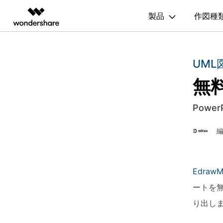
200種
製品
作図種
製品
AIGCサービス
概要
ソリューシ
図面作成
記事と素材
UML
動画編集＆変換
作図＆製図
PDF ソリ
法人向け
ガイド
利用方法を案内します
無料
Filmora
EdrawMax
PDFelemen
記事
フローチャート
学生・教員向け
Hot
動画編集ソフト
ベクタードローソフト
EdrawMax >
Edraw
作図・思考整理に関するプロ記事
代理店募集
UniConverter
EdrawMind
間取り図
Powe
人気
動画変換ソフト
マインドマップソフト
パートナープログ
更新履歴
DVD Memory
組織図
ラム
EdrawMax テンプレート
DVD作成ソフト
EdrawMax >
Edraw
EdrawMaxのテンプレート集を確認
DemoCreator
ガントチャート
画面録画ソフト
EdrawM
Media.io
チャートとグラフ
EdrawMind ギャラリー
AI動画・画像・音楽ジェネレーター
ートを
EdrawMindのテンプレート集を確認
SelfyzAI
り出し
家系図
AI動画・画像編集アプリ