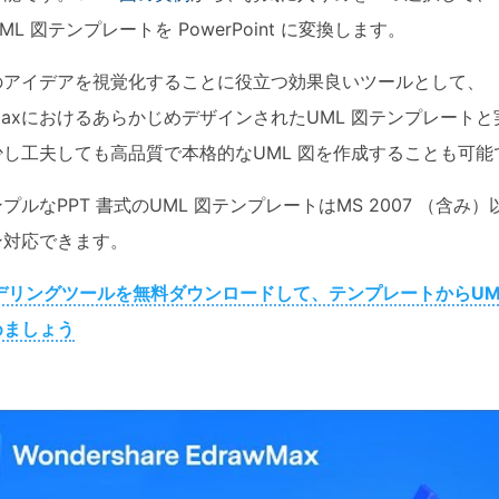
ML 図テンプレートを PowerPoint に変換します。
のアイデアを視覚化することに役立つ効果良いツールとして、
wMaxにおけるあらかじめデザインされたUML 図テンプレート
少し工夫しても高品質で本格的なUML 図を作成することも可能
Wondersha
プルなPPT 書式のUML 図テンプレートはMS 2007 （含み
ン対応できます。
EdrawMax
デリングツールを無料ダウンロードして、テンプレートからUM
作図・製図業務に特化した
めましょう
・ 200種類以上図面種類に対応
・ 2万以上の無料テンプレート＆記
・ オフィス感覚で高度な図面編集
・ AI機能で40種類以上の図面を自
500AIトークンを無料進呈
無料版をダウンロード