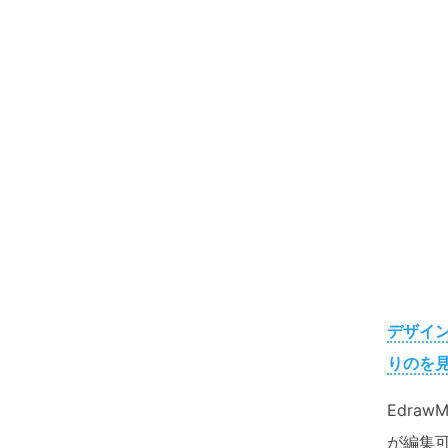
デザイ
りのを
Edra
が編集