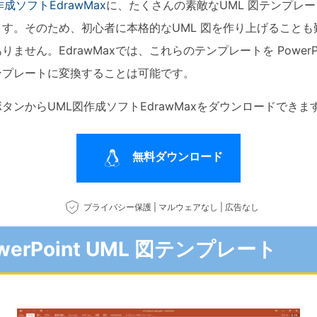
作成ソフトEdrawMax
に、たくさんの素敵なUML 図テンプレ
科学イラスト
ます。そのため、初心者に本格的なUML 図を作り上げることも
りません。EdrawMaxでは、これらのテンプレートを PowerPo
Wondershare製品一覧
その他の図面種類 >>
ンプレートに変換することは可能です。
タンからUML図作成ソフトEdrawMaxをダウンロードできま
無料ダウンロード
プライバシー保護 | マルウェアなし | 広告なし
werPoint UML 図テンプレート