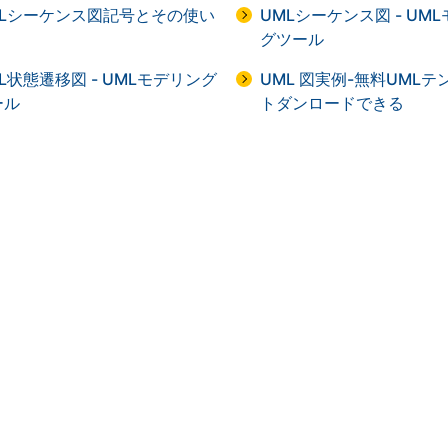
MLシーケンス図記号とその使い
UMLシーケンス図 - UM
グツール
L状態遷移図 - UMLモデリング
UML 図実例-無料UMLテ
ール
トダンロードできる