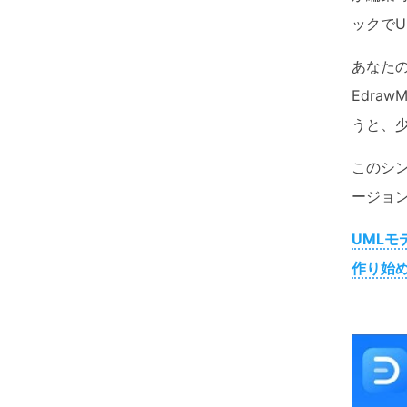
ックでU
あなた
Edra
うと、
このシン
ージョ
UMLモ
作り始