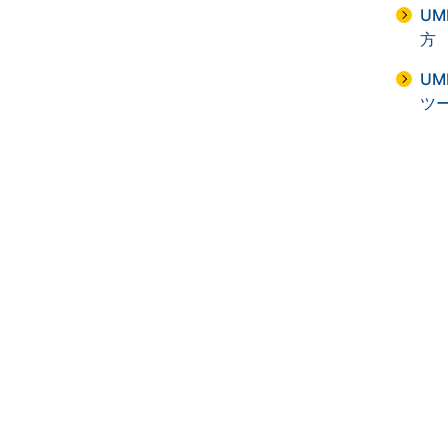
U
方
UM
ツ