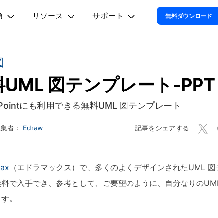
類以上の図面に対応！AI搭載の作図ソフト
類
リソース
サポート
プラン＆価格
法人・教育・パートナー
企業情報
無料ダウンロード
ョン
ユーテ
会社概要
オンラインAIツール
思考整理
動作環境
創業者メッセージ
図
ューション
PDF編集
作図＆製図
動画編集＆変換
データ
EdrawMax
EdrawM
EdrawMax >
EdrawMind 
AIマインドマップ自動作成 >
採用情報
UML 図テンプレート-PPT
t
PDFelement
EdrawMind
Filmora
Recover
電気回路図
マインドマップ
多用途の作図ソフトウェア
PDF編集ソフト
サポートセンター
マインドマップソフ
データ復
Mind >
AIフローチャート自動作成 >
お問い合わせ
EdrawMax
UniConverter
PDFelement Cloud
Repairi
P&ID
コンセントマップ
rPointにも利用できる無料UML 図テンプレート
電子署名とクラウドサービス
動画・写
AI組織図自動作成>
HiPDF
Dr.Fone
UML図
ツリー図
記事をシェアする
編集者：
Edraw
AI図表作成 >
PDF編集オンラインツール
スマート
Mind >
Mobile
AIパワポ生成（1ページ）>
ER図
時間軸
スマホ間
ax
（エドラマックス）で、多くのよくデザインされたUML 図
AIパワポ生成（複数ページ）>
FamiSa
ネットワーク構成図
子供の安
無料で入手でき、参考として、ご要望のように、自分なりのUML
Youtube動画要約>
ます。
地図
Al図解(ワードとの連携)>