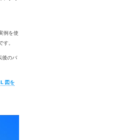
と実例を使
です。
re
）以後のバ
L 図を
ドローイングソフト
号
動生成