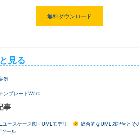
無料ダウンロード
と見る
図実例
図テンプレートWord
記事
Lユースケース図 - UMLモデリ
総合的なUML図記号とそ
グツール