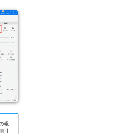
の報
前)】