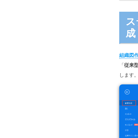
ス
成
組織図
「
従来
します