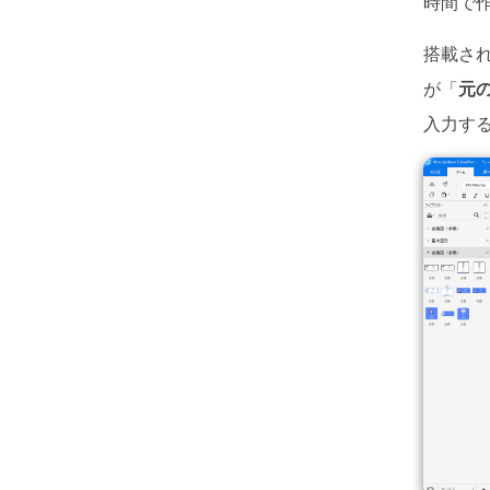
時間で
ToMoviee AI
パワポで作図
オールインワンAI生成プラットフォーム
搭載さ
が「
元
入力す