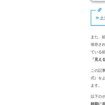
ク
また、
保存され
ている
「見え
この記事
式）を
ます。
以下のボ
時期に