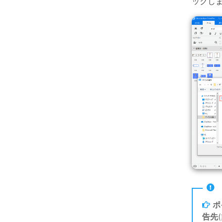
ックし
ポ
告先