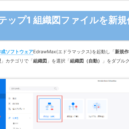
テップ1 組織図ファイルを新規
作成ソフトウェア
EdrawMax(エドラマックス)を起動し「
新規作
型
」カテゴリで「
組織図
」を選択「
組織図（自動）
」をダブル
。
Wondersha
EdrawMax
作図・製図業務に特化した
・ 200種類以上図面種類に対応
・ 2万以上の無料テンプレート＆記