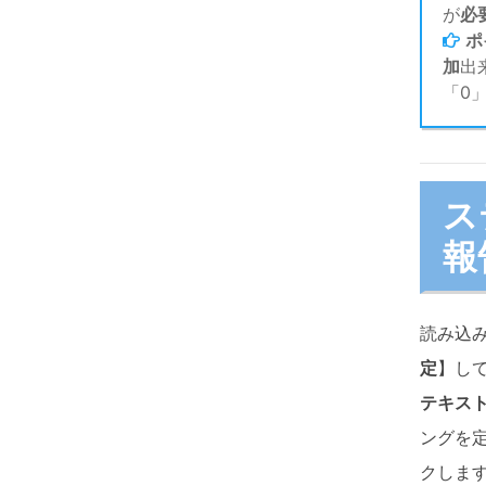
が
必
ポ
加
出
「0
ス
報
読み込
定
】し
テキス
ングを
クしま