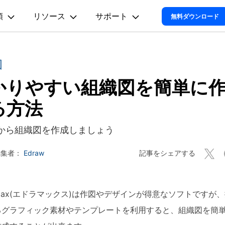
類以上の図面に対応！AI搭載の作図ソフト
類
リソース
サポート
プラン＆価格
法人・教育・パートナー
企業情報
無料ダウンロード
ョン
ユーテ
会社概要
オンラインAIツール
思考整理
動作環境
創業者メッセージ
図
ューション
PDF編集
作図＆製図
動画編集＆変換
データ
EdrawMax
EdrawM
EdrawMax >
EdrawMind 
AIマインドマップ自動作成 >
採用情報
かりやすい組織図を簡単に
t
PDFelement
EdrawMind
Filmora
Recover
電気回路図
マインドマップ
多用途の作図ソフトウェア
PDF編集ソフト
サポートセンター
マインドマップソフ
データ復
Mind >
AIフローチャート自動作成 >
お問い合わせ
る方法
EdrawMax
UniConverter
PDFelement Cloud
Repairi
P&ID
コンセントマップ
電子署名とクラウドサービス
動画・写
AI組織図自動作成>
から組織図を作成しましょう
HiPDF
Dr.Fone
UML図
ツリー図
AI図表作成 >
PDF編集オンラインツール
スマート
Mind >
記事をシェアする
編集者：
Edraw
Mobile
AIパワポ生成（1ページ）>
ER図
時間軸
スマホ間
AIパワポ生成（複数ページ）>
FamiSa
ネットワーク構成図
子供の安
wMax(エドラマックス)は作図やデザインが得意なソフトですが
Youtube動画要約>
地図
るグラフィック素材やテンプレートを利用すると、組織図を簡
Al図解(ワードとの連携)>