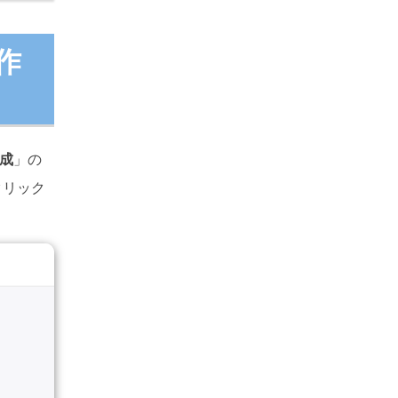
作
成
」の
クリック
re
ドローイングソフト
号