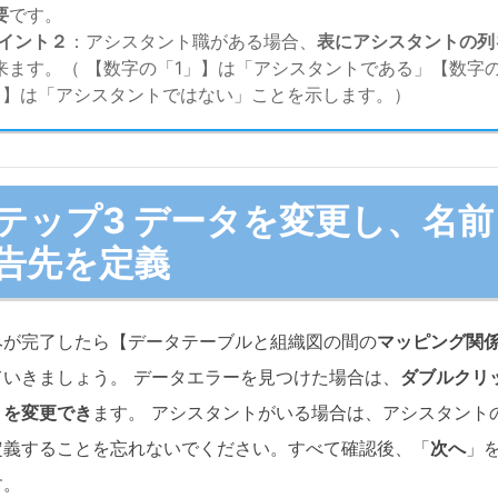
要
です。
イント２
：アシスタント職がある場合、
表にアシスタントの列
来ます。（ 【数字の「1」】は「アシスタントである」【数字
」】は「アシスタントではない」ことを示します。）
テップ3 データを変更し、名前
告先を定義
みが完了したら【データテーブルと組織図の間の
マッピング関
ていきましょう。 データエラーを見つけた場合は、
ダブルクリ
トを変更でき
ます。 アシスタントがいる場合は、アシスタント
定義することを忘れないでください。すべて確認後、「
次へ
」
す。