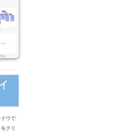
動生成
賞
イ
ンドウで
」をクリ