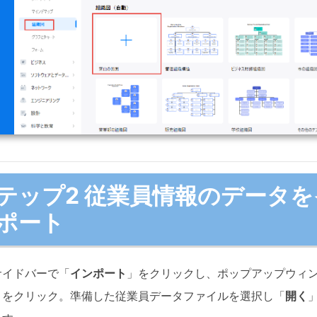
・ オフィス感覚で高度な図面編集
・ AI機能で40種類以上の図面を自
500AIトークンを無料進呈
無料版をダウンロード
G2【APAC Top50 2025】を受
テップ2 従業員情報のデータを
ポート
サイドバーで「
インポート
」をクリックし、ポップアップウィ
」をクリック。準備した従業員データファイルを選択し「
開く