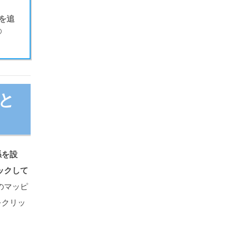
を追
の
と
係を設
ックして
のマッピ
をクリッ