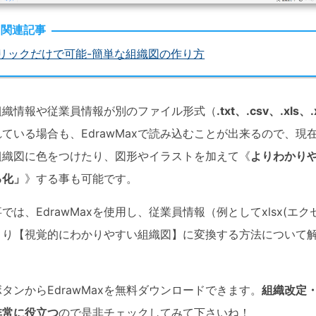
関連記事
リックだけで可能-簡単な組織図の作り方
組織情報や従業員情報が別のファイル形式（
.txt、.csv、.xls、.
ている場合も、EdrawMaxで読み込むことが出来るので、現
組織図に色をつけたり、図形やイラストを加えて《
よりわかり
る化」
》する事も可能です。
では、EdrawMaxを使用し、従業員情報（例としてxlsx(エク
より【視覚的にわかりやすい組織図】に変換する方法について
タンからEdrawMaxを無料ダウンロードできます。
組織改定
非常に役立つ
ので是非チェックしてみて下さいね！