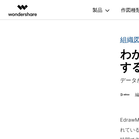
200種
製品
作図種
製品
AIGCサービス
概要
ソリューシ
図面作成
記事と素材
組織
動画編集＆変換
作図＆製図
PDF ソリ
法人向け
ガイド
利用方法を案内します
わ
Hot
Filmora
EdrawMax
PDFelemen
記事
フローチャート
学生・教員向け
動画編集ソフト
ベクタードローソフト
EdrawMax >
Edraw
作図・思考整理に関するプロ記事
す
代理店募集
UniConverter
EdrawMind
間取り図
人気
動画変換ソフト
マインドマップソフト
パートナープログ
更新履歴
データ
DVD Memory
組織図
ラム
EdrawMax テンプレート
DVD作成ソフト
EdrawMax >
Edraw
EdrawMaxのテンプレート集を確認
DemoCreator
ガントチャート
画面録画ソフト
Media.io
チャートとグラフ
EdrawMind ギャラリー
AI動画・画像・音楽ジェネレーター
Edra
EdrawMindのテンプレート集を確認
SelfyzAI
家系図
れてい
AI動画・画像編集アプリ