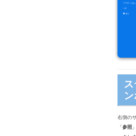
ス
ン
右側の
「
参照