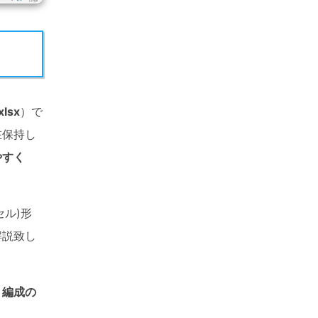
xlsx
）で
在保持し
やすく
セル)形
解説致し
・編成の