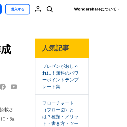
サポート
Wondershareについて
購入する
無料ダウンロード
オンライン編集
ィリティ
会社情報
最新情報
復元・バックアップ
データ復元・転送
法人様向けお問い合わせ窓口
ind
>
作成
人気記事
it
Dr.Fone
ブレインストーミング
パートナープログラム
EdrawMind V13登場！
トウェア
元ソフト
新機能一覧
Recoverit
Wondershareについて
t
メモ取り
真・ファイル修復ソフト
プレゼンがおしゃ
サポートセンター
れに！無料のパワ
カンバンボード
フォン管理ソフト
ーポイントテンプ
EdrawMax V15登場！
レート集
新機能一覧
Trans
特性要因図
のデータ転送ソフト
fe
フローチャート
EdrawMind AI ワークベ
全を守るアプリ
、搭載さ
（フロー図）と
ンチ登場!
は？種類・メリッ
対話形式で各種コンテ
単に・短
ンツを生成
ト・書き方・ツー