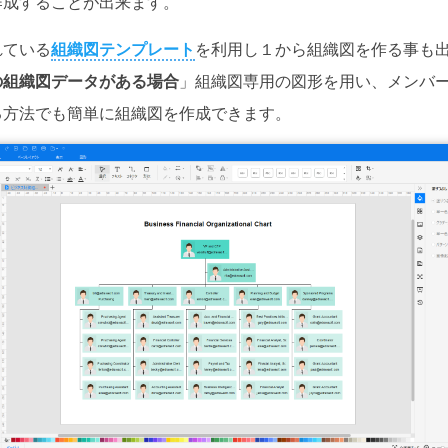
作成することが出来ます。
科学イラスト
れている
組織図テンプレート
を利用し１から組織図を作る事も
Wondershare製品一覧
の組織図データがある場合
」組織図専用の図形を用い、メンバ
その他の図面種類 >>
る方法でも簡単に組織図を作成できます。