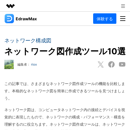
EdrawMax
体験する
製品
AIGCサービス
法人・教育・パートナー
製品
ユーティリティ
ネットワーク構成図
概要
企業情報
ネットワーク図作成ツール10選
EdrawMax
作図種類
ソリューション
多用途の作図ソフトウェア
プラン＆価格
図面作成
編集者：
riox
リソース
Hot
フローチャート
サポート
記事と素材
この記事では、さまざまなネットワーク図作成ツールの機能を比較しま
サポート
EdrawMind
間取り図
人気
す。本格的なネットワーク図を簡単に作成できるツールを見つけましょ
記事
マインドマップソフトウェア
電気回路図
う。
作図・思考整理に関するプロ記事
ガイド
法人向け
利用方法を案内します
P&ID
ネットワーク図は、コンピュータネットワーク内の接続とデバイスを視
オンラインAIツール
EdrawMax >
EdrawMind >
覚的に表現したもので、ネットワークの構成・パフォーマンス・構造を
思考整理
AIマインドマップ自動作成 >
EdrawMax
EdrawMind
理解するのに役立ちます。ネットワーク図作成ツールは、ネットワーク
最新情報
更新履歴