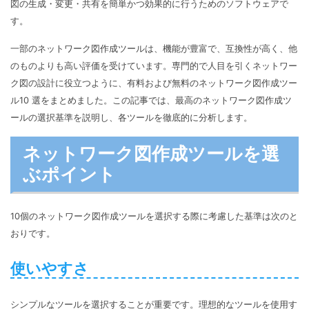
マインドマップ
図の生成・変更・共有を簡単かつ効果的に行うためのソフトウェアで
EdrawMax >
EdrawMind >
す。
購入する
無料ダウンロード
コンセントマップ
EdrawMind V13登場！
動作環境
一部のネットワーク図作成ツールは、機能が豊富で、互換性が高く、他
新機能一覧
EdrawMax >
EdrawMind >
ブレインストーミング
ログイン
のものよりも高い評価を受けています。専門的で人目を引くネットワー
サポートセンター
ク図の設計に役立つように、有料および無料のネットワーク図作成ツー
メモ取り
ル10 選をまとめました。この記事では、最高のネットワーク図作成ツ
検索
その他の図面種類 >>
ールの選択基準を説明し、各ツールを徹底的に分析します。
ネットワーク図作成ツールを選
ぶポイント
10個のネットワーク図作成ツールを選択する際に考慮した基準は次のと
おりです。
使いやすさ
シンプルなツールを選択することが重要です。理想的なツールを使用す