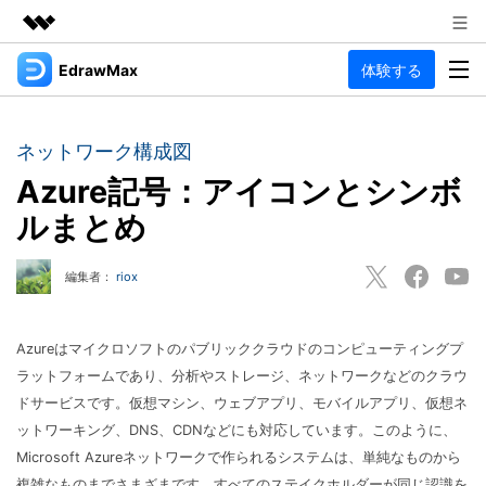
EdrawMax
体験する
製品
AIGCサービス
法人・教育・パートナー
製品
ユーティリティ
ネットワーク構成図
概要
企業情報
Azure記号：アイコンとシンボ
EdrawMax
作図種類
ソリューション
ルまとめ
多用途の作図ソフトウェア
プラン＆価格
図面作成
リソース
Hot
編集者：
riox
フローチャート
サポート
記事と素材
サポート
EdrawMind
間取り図
人気
記事
Azureはマイクロソフトのパブリッククラウドのコンピューティングプ
マインドマップソフトウェア
電気回路図
作図・思考整理に関するプロ記事
ガイド
ラットフォームであり、分析やストレージ、ネットワークなどのクラウ
法人向け
利用方法を案内します
ドサービスです。仮想マシン、ウェブアプリ、モバイルアプリ、仮想ネ
P&ID
オンラインAIツール
EdrawMax >
EdrawMind >
ットワーキング、DNS、CDNなどにも対応しています。このように、
思考整理
AIマインドマップ自動作成 >
Microsoft Azureネットワークで作られるシステムは、単純なものから
EdrawMax
EdrawMind
最新情報
更新履歴
複雑なものまでさまざまです。すべてのステイクホルダーが同じ認識を