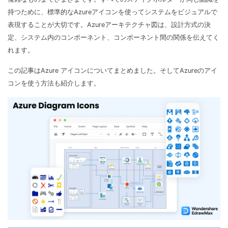
マインドマップ
EdrawMax >
EdrawMind >
持つために、標準的なAzureアイコンを使ってシステムをビジュアルで
購入する
無料ダウンロード
コンセントマップ
表現することが大切です。Azureアーキテクチャ図は、設計方式の決
EdrawMind V13登場！
動作環境
定、システム内のコンポーネント、コンポーネント間の関係を伝えてく
新機能一覧
EdrawMax >
EdrawMind >
ブレインストーミング
ログイン
れます。
サポートセンター
メモ取り
この記事はAzure アイコンについてまとめました。そしてAzureのアイ
検索
コンを使う方法も紹介します。
その他の図面種類 >>