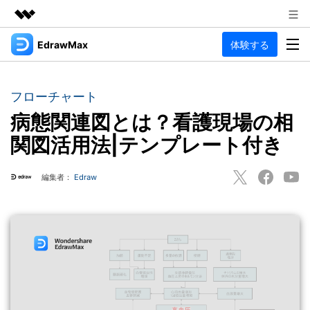
EdrawMax
体験する
製品
AIGCサービス
法人・教育・パートナー
製品
ユーティリティ
フローチャート
概要
企業情報
病態関連図とは？看護現場の相
EdrawMax
作図種類
ソリューション
関図活用法|テンプレート付き
多用途の作図ソフトウェア
プラン＆価格
図面作成
リソース
Hot
編集者：
Edraw
フローチャート
サポート
記事と素材
サポート
EdrawMind
間取り図
人気
記事
マインドマップソフトウェア
電気回路図
作図・思考整理に関するプロ記事
ガイド
法人向け
利用方法を案内します
P&ID
オンラインAIツール
EdrawMax >
EdrawMind >
思考整理
AIマインドマップ自動作成 >
EdrawMax
EdrawMind
最新情報
更新履歴