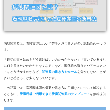
マインドマップ
EdrawMax >
EdrawMind >
購入する
無料ダウンロード
コンセントマップ
EdrawMind V13登場！
動作環境
新機能一覧
EdrawMax >
EdrawMind >
ブレインストーミング
ログイン
サポートセンター
メモ取り
検索
その他の図面種類 >>
病態関連図は、看護実習において苦手と感じる人が多い記録物の一つで
す。
「最初の書き始めをどう書けばいいのか分からない」「書いているうち
に何を書きたいかわからなくなる」など、関係線の繋ぎ方やアセスメン
トをどう活かすのかなど、
関連図の書き方やルール
を
分からないことが
多いと感じる方が多くなっています。
この記事では、看護関連図の概要や書き方の手順などについて解説する
とともに、
看護現場で活用できる看護関連図のテンプレート
を無料提供
します。