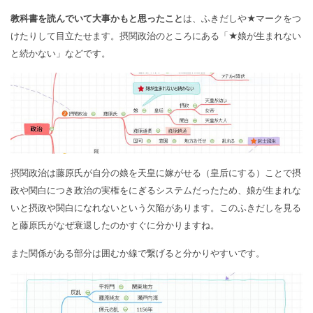
教科書を読んでいて大事かもと思ったこと
は、ふきだしや★マークをつ
けたりして目立たせます。摂関政治のところにある「★娘が生まれない
と続かない」などです。
摂関政治は藤原氏が自分の娘を天皇に嫁がせる（皇后にする）ことで摂
政や関白につき政治の実権をにぎるシステムだったため、娘が生まれな
いと摂政や関白になれないという欠陥があります。このふきだしを見る
と藤原氏がなぜ衰退したのかすぐに分かりますね。
また関係がある部分は囲むか線で繋げると分かりやすいです。