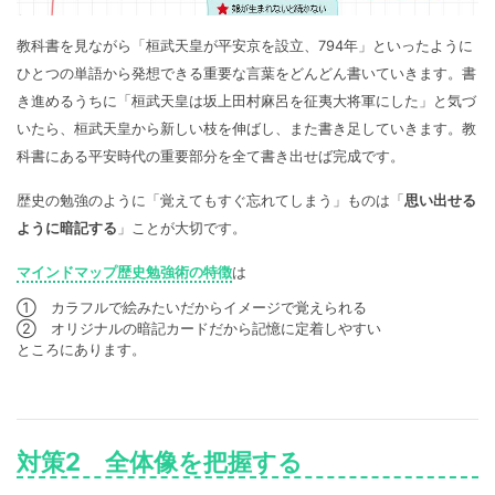
教科書を見ながら「桓武天皇が平安京を設立、794年」といったように
ひとつの単語から発想できる重要な言葉をどんどん書いていきます。書
き進めるうちに「桓武天皇は坂上田村麻呂を征夷大将軍にした」と気づ
いたら、桓武天皇から新しい枝を伸ばし、また書き足していきます。教
科書にある平安時代の重要部分を全て書き出せば完成です。
歴史の勉強のように「覚えてもすぐ忘れてしまう」ものは「
思い出せる
ように暗記する
」ことが大切です。
マインドマップ歴史勉強術の特徴
は
① カラフルで絵みたいだからイメージで覚えられる
② オリジナルの暗記カードだから記憶に定着しやすい
ところにあります。
対策2 全体像を把握する