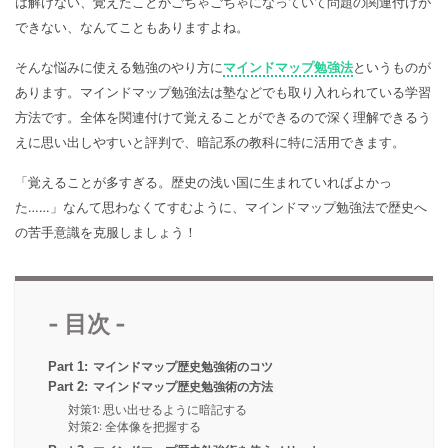
は解けない、覚えたことがごちゃごちゃになっていて問題の関連付けが
マインドマップ
EdrawMax >
EdrawMind >
できない、なんてこともありますよね。
購入する
無料ダウンロード
コンセントマップ
EdrawMind V13登場！
動作環境
そんな悩みに使える勉強のやり方に
マインドマップ勉強法
というものが
新機能一覧
EdrawMax >
EdrawMind >
ブレインストーミング
ログイン
あります。マインドマップ勉強法は塾などでも取り入れられている学習
サポートセンター
方法です。全体を関連付けて覚えることができるので深く理解できるう
メモ取り
えに思い出しやすいと評判で、暗記系の教科に特に活用できます。
検索
その他の図面種類 >>
「覚えることが多すぎる。歴史の浅い国に生まれていればよかっ
た……」なんて思わなくてすむように、マインドマップ勉強法で歴史へ
の苦手意識を克服しましょう！
- 目次 -
Part 1:
マインドマップ歴史勉強術のコツ
Part 2:
マインドマップ歴史勉強術の方法
対策1: 思い出せるように暗記する
対策2: 全体像を把握する