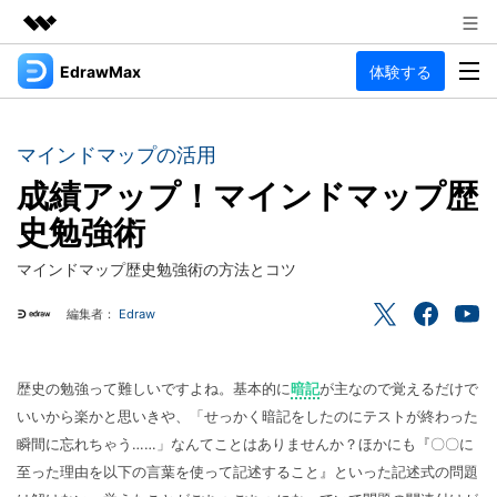
EdrawMax
体験する
製品
AIGCサービス
法人・教育・パートナー
製品
ユーティリティ
マインドマップの活用
概要
企業情報
成績アップ！マインドマップ歴
EdrawMax
作図種類
ソリューション
史勉強術
多用途の作図ソフトウェア
プラン＆価格
図面作成
リソース
マインドマップ歴史勉強術の方法とコツ
Hot
フローチャート
サポート
記事と素材
編集者：
Edraw
サポート
EdrawMind
間取り図
人気
記事
マインドマップソフトウェア
電気回路図
作図・思考整理に関するプロ記事
ガイド
法人向け
歴史の勉強って難しいですよね。基本的に
暗記
が主なので覚えるだけで
利用方法を案内します
P&ID
いいから楽かと思いきや、「せっかく暗記をしたのにテストが終わった
オンラインAIツール
EdrawMax >
EdrawMind >
瞬間に忘れちゃう……」なんてことはありませんか？ほかにも『〇〇に
思考整理
AIマインドマップ自動作成 >
EdrawMax
EdrawMind
至った理由を以下の言葉を使って記述すること』といった記述式の問題
最新情報
更新履歴