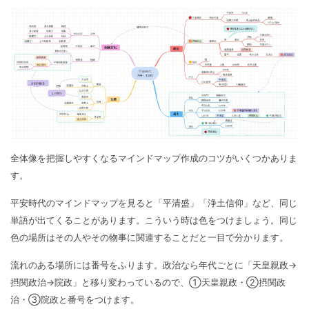
全体像を把握しやすくなるマインドマップ作成のコツがいくつかありま
す。
平安時代のマインドマップを見ると「平清盛」「浄土信仰」など、同じ
単語が出てくることがあります。こういう時は色をつけましょう。同じ
色の場所はその人やその物事に関連することだと一目で分かります。
流れのある場所には番号をふります。政治なら年代ごとに「天皇親政→
摂関政治→院政」と移り変わっているので、①天皇親政・②摂関政
治・③院政と番号をつけます。