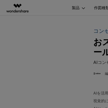
情報も思
製品
作図種
製品
AIGCサービス
概要
ソリューシ
図面作成
記事と素材
コン
動画編集＆変換
作図＆製図
PDF ソリ
法人向け
ガイド
利用方法を案内します
お
Hot
Filmora
EdrawMax
PDFelemen
記事
フローチャート
学生・教員向け
動画編集ソフト
ベクタードローソフト
EdrawMax >
Edraw
作図・思考整理に関するプロ記事
ー
代理店募集
UniConverter
EdrawMind
間取り図
人気
動画変換ソフト
マインドマップソフト
パートナープログ
更新履歴
AIコ
DVD Memory
組織図
ラム
EdrawMax テンプレート
DVD作成ソフト
EdrawMax >
Edraw
EdrawMaxのテンプレート集を確認
DemoCreator
ガントチャート
画面録画ソフト
Media.io
チャートとグラフ
EdrawMind ギャラリー
AI動画・画像・音楽ジェネレーター
AIを
EdrawMindのテンプレート集を確認
SelfyzAI
家系図
視覚的
AI動画・画像編集アプリ