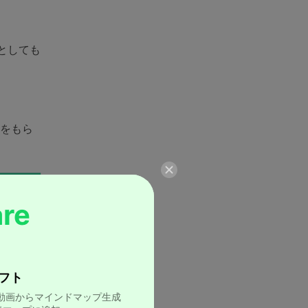
としても
ンをもら
re
d
フト
tube動画からマインドマップ生成