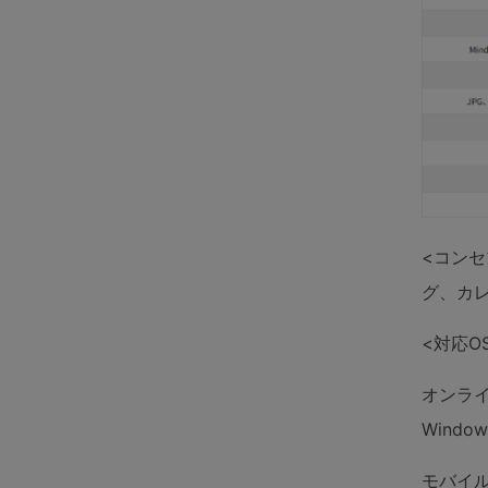
<コン
グ、カ
<対応O
オンライ
Windo
モバイル