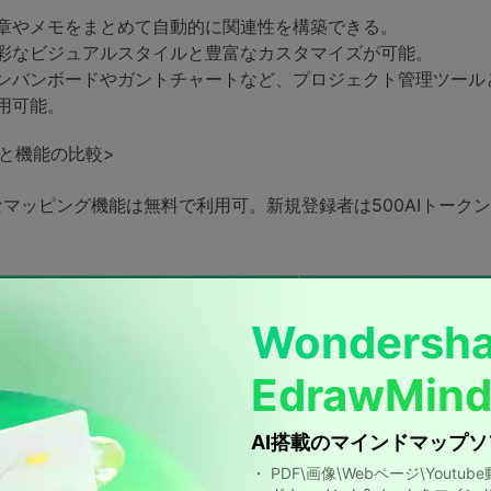
章やメモをまとめて自動的に関連性を構築できる。
彩なビジュアルスタイルと豊富なカスタマイズが可能。
ンバンボードやガントチャートなど、プロジェクト管理ツール
用可能。
と機能の比較>
マッピング機能は無料で利用可。新規登録者は500AIトーク
。
Wondersha
EdrawMin
AI搭載のマインドマップソ
・ PDF\画像\Webページ\You