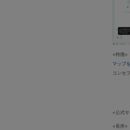
<特徴>：
マップ
コンセ
<公式サ
<長所>