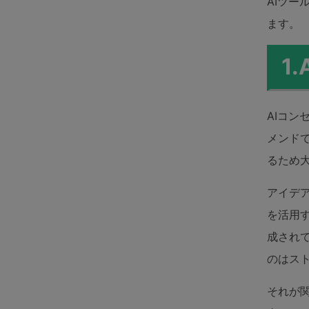
AIツ
ToMoviee AI
パワポで作図
オールインワンAI生成プラットフォーム
ます。
1
AIコ
メンド
るため
アイデ
を活用
成され
のはス
それが