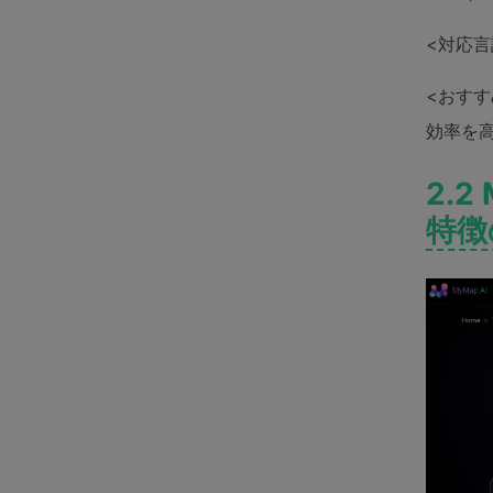
<対応言
<おす
効率を
2.
特徴