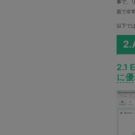
事で、
面で非
以下で
2
2.1
に優