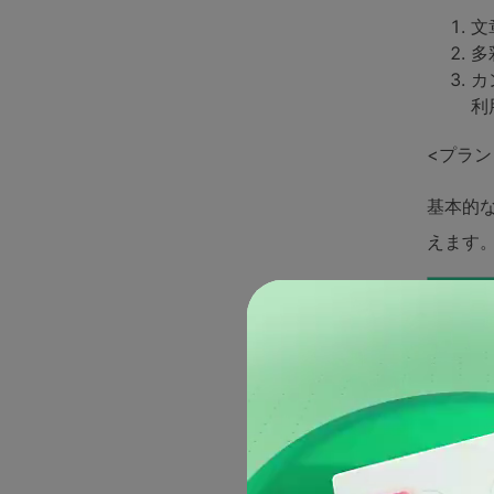
文
多
カ
利
<プラン
基本的な
えます