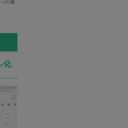
いった場
ル化