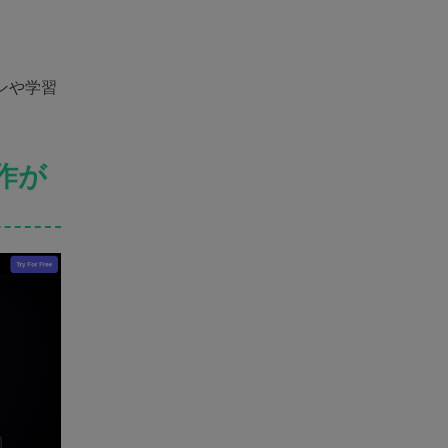
ンや学習
操作が