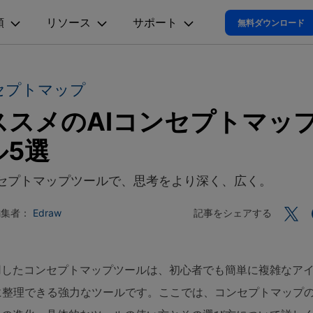
考も、見える化
類
リソース
サポート
プラン＆価格
法人・教育・パートナー
企業情報
無料ダウンロード
ョン
ユーテ
会社概要
オンラインAIツール
思考整理
動作環境
創業者メッセージ
セプトマップ
ューション
PDF編集
作図＆製図
動画編集＆変換
データ
EdrawMax
EdrawM
EdrawMax >
EdrawMind 
AIマインドマップ自動作成 >
採用情報
ススメのAIコンセプトマッ
t
PDFelement
EdrawMind
Filmora
Recover
電気回路図
マインドマップ
多用途の作図ソフトウェア
PDF編集ソフト
サポートセンター
マインドマップソフ
データ復
Mind >
AIフローチャート自動作成 >
お問い合わせ
ル5選
EdrawMax
UniConverter
PDFelement Cloud
Repairi
P&ID
コンセントマップ
電子署名とクラウドサービス
動画・写
AI組織図自動作成>
ンセプトマップツールで、思考をより深く、広く。
HiPDF
Dr.Fone
UML図
ツリー図
AI図表作成 >
PDF編集オンラインツール
スマート
Mind >
記事をシェアする
編集者：
Edraw
Mobile
AIパワポ生成（1ページ）>
ER図
時間軸
スマホ間
AIパワポ生成（複数ページ）>
FamiSa
ネットワーク構成図
子供の安
活用したコンセプトマップツールは、初心者でも簡単に複雑なア
Youtube動画要約>
地図
に整理できる強力なツールです。ここでは、コンセプトマップ
Al図解(ワードとの連携)>