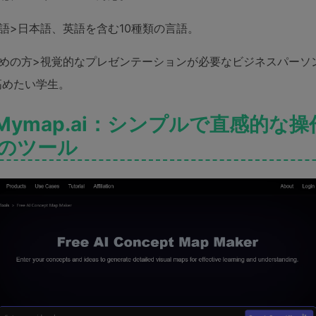
語>日本語、英語を含む10種類の言語。
すめの方>視覚的なプレゼンテーションが必要なビジネスパーソ
高めたい学生。
2 Mymap.ai：シンプルで直感的な
のツール