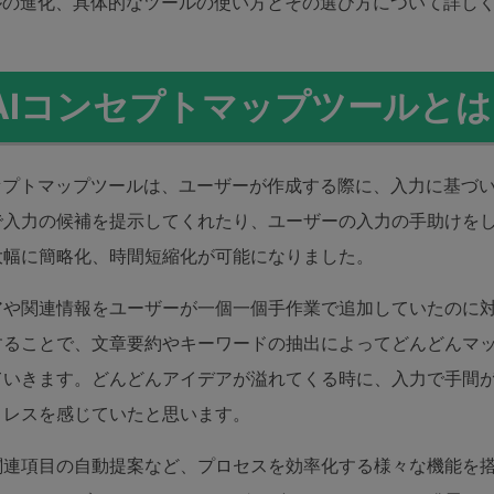
ールの進化、具体的なツールの使い方とその選び方について詳し
科学イラスト
Wondershare製品一覧
.AIコンセプトマップツールと
その他の図面種類 >>
ンセプトマップツールは、ユーザーが作成する際に、入力に基づ
で入力の候補を提示してくれたり、ユーザーの入力の手助けを
大幅に簡略化、時間短縮化が可能になりました。
アや関連情報をユーザーが一個一個手作業で追加していたのに対
することで、文章要約やキーワードの抽出によってどんどんマ
ていきます。どんどんアイデアが溢れてくる時に、入力で手間
トレスを感じていたと思います。
関連項目の自動提案など、プロセスを効率化する様々な機能を