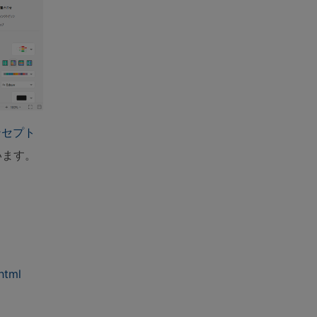
ンセプト
います。
html