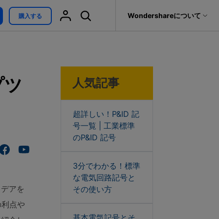
サポート
Wondershareについて
購入する
無料ダウンロード
オンラインで体験
ィリティ
会社情報
最新情報
復元・バックアップ
データ復元・転送
法人様向けお問い合わせ窓口
ind
>
プツ
人気記事
it
Dr.Fone
ブレインストーミング
パートナープログラム
EdrawMind V13登場！
トウェア
元ソフト
新機能一覧
Recoverit
Wondershareについて
t
メモ取り
真・ファイル修復ソフト
超詳しい！P&ID 記
サポートセンター
号一覧 | 工業標準
カンバンボード
フォン管理ソフト
のP&ID 記号
EdrawMax V15登場！
新機能一覧
Trans
特性要因図
のデータ転送ソフト
3分でわかる！標準
fe
な電気回路記号と
EdrawMind AI ワークベ
全を守るアプリ
イデアを
その使い方
ンチ登場!
対話形式で各種コンテ
の利点や
ンツを生成
基本電気記号とそ