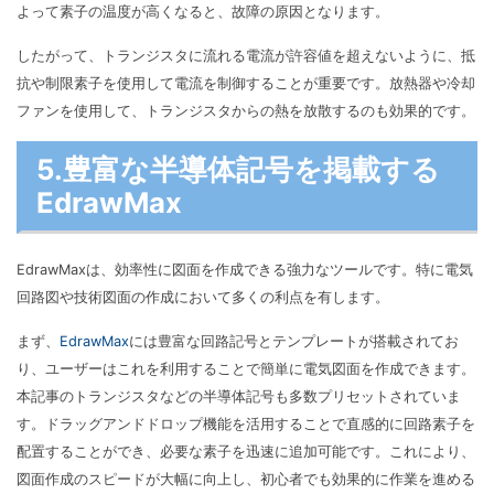
よって素子の温度が高くなると、故障の原因となります。
したがって、トランジスタに流れる電流が許容値を超えないように、抵
抗や制限素子を使用して電流を制御することが重要です。放熱器や冷却
ファンを使用して、トランジスタからの熱を放散するのも効果的です。
5.豊富な半導体記号を掲載する
EdrawMax
EdrawMaxは、効率性に図面を作成できる強力なツールです。特に電気
回路図や技術図面の作成において多くの利点を有します。
まず、
EdrawMax
には豊富な回路記号とテンプレートが搭載されてお
り、ユーザーはこれを利用することで簡単に電気図面を作成できます。
本記事のトランジスタなどの半導体記号も多数プリセットされていま
す。ドラッグアンドドロップ機能を活用することで直感的に回路素子を
配置することができ、必要な素子を迅速に追加可能です。これにより、
図面作成のスピードが大幅に向上し、初心者でも効果的に作業を進める