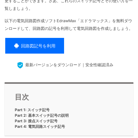
更することができます。さあ、これらのスイッチ記号とその使い方を一
マインドマップ
EdrawMax >
EdrawMind >
覧しましょう。
購入する
無料ダウンロード
コンセントマップ
EdrawMind V13登場！
動作環境
以下の電気回路図作成ソフトEdrawMax「エドラマックス」を無料ダウ
新機能一覧
EdrawMax >
EdrawMind >
ブレインストーミング
ログイン
ンロードして、回路図の記号を利用して電気回路図を作成しましょう。
サポートセンター
メモ取り
回路図記号を利用
検索
その他の図面種類 >>
最新バージョンをダウンロード｜安全性確認済み
目次
Part 1: スイッチ記号
Part 2: 基本スイッチ記号の説明
Part 3: 接点スイッチ記号
Part 4: 電気回路スイッチ記号