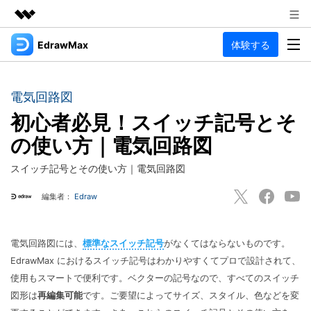
EdrawMax
体験する
製品
AIGCサービス
法人・教育・パートナー
製品
ユーティリティ
電気回路図
概要
企業情報
初心者必見！スイッチ記号とそ
EdrawMax
作図種類
ソリューション
の使い方｜電気回路図
多用途の作図ソフトウェア
プラン＆価格
図面作成
リソース
スイッチ記号とその使い方｜電気回路図
Hot
フローチャート
サポート
記事と素材
編集者：
Edraw
サポート
EdrawMind
間取り図
人気
記事
マインドマップソフトウェア
電気回路図
作図・思考整理に関するプロ記事
ガイド
法人向け
電気回路図には、
標準なスイッチ記号
がなくてはならないものです。
利用方法を案内します
P&ID
EdrawMax におけるスイッチ記号はわかりやすくてプロで設計されて、
オンラインAIツール
EdrawMax >
EdrawMind >
使用もスマートで便利です。ベクターの記号なので、すべてのスイッチ
思考整理
AIマインドマップ自動作成 >
EdrawMax
EdrawMind
図形は
再編集可能
です。ご要望によってサイズ、スタイル、色などを変
最新情報
更新履歴