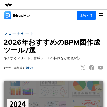
EdrawMax
体験する
製品
AIGCサービス
法人・教育・パートナー
製品
ユーティリティ
フローチャート
概要
企業情報
2026年おすすめのBPM図作成
EdrawMax
作図種類
ソリューション
ツール7選
多用途の作図ソフトウェア
プラン＆価格
図面作成
リソース
導入するメリット、作成ツールの特徴など徹底解説
フローチャート
Hot
サポート
記事と素材
編集者：
Edraw
サポート
EdrawMind
間取り図
人気
記事
マインドマップソフトウェア
電気回路図
作図・思考整理に関するプロ記事
ガイド
法人向け
利用方法を案内します
P&ID
オンラインAIツール
EdrawMax >
EdrawMind >
思考整理
AIマインドマップ自動作成 >
EdrawMax
EdrawMind
最新情報
更新履歴