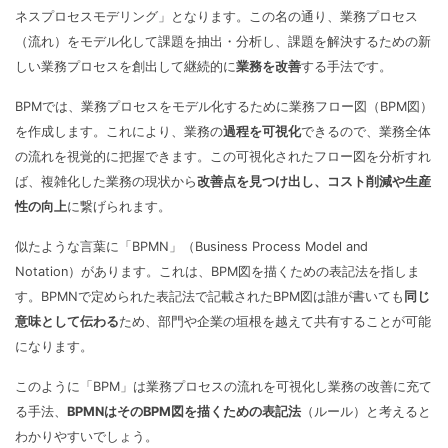
ネスプロセスモデリング」となります。この名の通り、業務プロセス
（流れ）をモデル化して課題を抽出・分析し、課題を解決するための新
しい業務プロセスを創出して継続的に
業務を改善
する手法です。
BPMでは、業務プロセスをモデル化するために業務フロー図（BPM図）
を作成します。これにより、業務の
過程を可視化
できるので、業務全体
の流れを視覚的に把握できます。この可視化されたフロー図を分析すれ
ば、複雑化した業務の現状から
改善点を見つけ出し、コスト削減や生産
性の向上
に繋げられます。
似たような言葉に「BPMN」（Business Process Model and
Notation）があります。これは、BPM図を描くための表記法を指しま
す。BPMNで定められた表記法で記載されたBPM図は誰が書いても
同じ
意味として伝わる
ため、部門や企業の垣根を越えて共有することが可能
になります。
このように「BPM」は業務プロセスの流れを可視化し業務の改善に充て
る手法、
BPMNはそのBPM図を描くための表記法
（ルール）と考えると
わかりやすいでしょう。