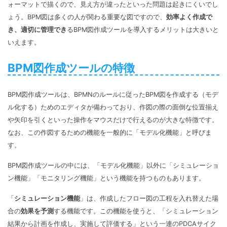
ォーマットで描くので、見え方が違ったといった問題は起きにくいでし
ょう。BPM図は多くの人が関わる重要な図ですので、
効率よく作成で
き、適切に管理でき
るBPM図作成ツールを導入するメリットは大きいと
いえます。
BPM図作成ツールの特徴
BPM図作成ツールは、BPMNのルールに従ったBPM図を作成する（モデ
ル化する）ためのエディタが備わっており、作図の際の面倒な位置揃え
や矢印を引くといった操作をマウスだけで行えるのが大きな特徴です。
なお、この作図するための機能を一般的に「モデル化機能」と呼びま
す。
BPM図作成ツールの中には、「モデル化機能」以外に「シミュレーショ
ン機能」「モニタリング機能」という機能を持つものもあります。
「
シミュレーション機能
」は、作成したフロー図の工程を入れ替えた場
合の
効果を予測
する機能です。この機能を使うと、「シミュレーション
結果から計画を作成し、実施して評価する」という一連のPDCAサイク