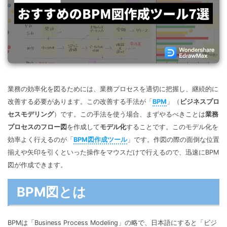
マインドマップ
EdrawMax >
EdrawMind >
購入する
無料ダウンロード
コンセントマップ
EdrawMind V13登場！
動作環境
新機能一覧
EdrawMax >
EdrawMind >
ブレインストーミング
ログイン
サポートセンター
メモ取り
検索
その他の図面種類 >>
業務の効率化を図るためには、業務プロセスを適切に把握し、継続的に
改善する必要があります。この改善する手法が「
BPM
」（
ビジネスプロ
セスモデリング
）です。この手法を使う場合、まずやるべきことは
業務
プロセスのフロー図
を作成して
モデル化
することです。このモデル化を
効率よく行えるのが「
BPM図作成ツール
」です。作図の際の面倒な位置
揃えや矢印を引くといった操作をマウスだけで行えるので、迅速にBPM
図が作成できます。
BPM図とは
BPMは「Business Process Modeling」の略で、日本語にすると「ビジ