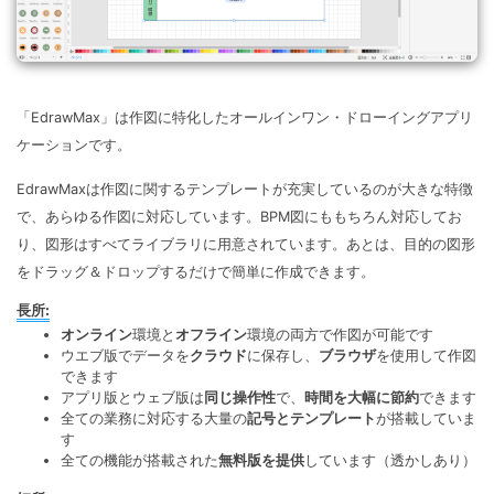
「EdrawMax」は作図に特化したオールインワン・ドローイングアプリ
ケーションです。
EdrawMaxは作図に関するテンプレートが充実しているのが大きな特徴
で、あらゆる作図に対応しています。BPM図にももちろん対応してお
り、図形はすべてライブラリに用意されています。あとは、目的の図形
をドラッグ＆ドロップするだけで簡単に作成できます。
長所:
オンライン
環境と
オフライン
環境の両方で作図が可能です
ウエブ版でデータを
クラウド
に保存し、
ブラウザ
を使用して作図
できます
アプリ版とウェブ版は
同じ操作性
で、
時間を大幅に節約
できます
全ての業務に対応する大量の
記号とテンプレート
が搭載していま
す
全ての機能が搭載された
無料版を提供
しています（透かしあり）