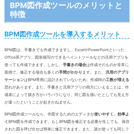
BPM図作成ツールのメリットと
特徴
BPM図作成ツールを導入するメリット
BPM図は、手書きでも作成できますし、ExcelやPowerPointといった
Office系アプリ、図形描写のできるペイントツールなどの汎用アプリを
使っても作成できます。しかし、
手書きの場合
は作成そのものが非常に
面倒で、修正する場合も多くの
手間がかかり
ます。また、
汎用のアプリ
ケーション
はBPM専用に設計されていないため、作成時の
工数が増える
恐れがあります。また、手書きと汎用アプリの両方にいえることは、作
成者によって描き方がバラバラになり、同じ図を描いたとしても見え方
が違ったということが起きかねません。
BPM図作成ツールなら、作図するためのエディタが
使いやすく、効率よ
く
BPM図を作成できます。もしBPM図を修正する必要が生じても、保存
された図を呼び出せば簡単に修正できます。また、誰が使っても同じフ