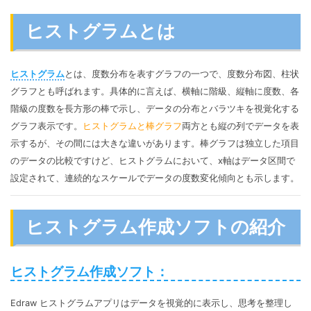
マインドマップ
EdrawMax >
EdrawMind >
ヒストグラムとは
購入する
無料ダウンロード
コンセントマップ
EdrawMind V13登場！
動作環境
新機能一覧
EdrawMax >
EdrawMind >
ブレインストーミング
ログイン
ヒストグラム
とは、度数分布を表すグラフの一つで、度数分布図、柱状
サポートセンター
メモ取り
グラフとも呼ばれます。具体的に言えば、横軸に階級、縦軸に度数、各
検索
階級の度数を長方形の棒で示し、データの分布とバラツキを視覚化する
その他の図面種類 >>
グラフ表示です。
ヒストグラムと棒グラフ
両方とも縦の列でデータを表
示するが、その間には大きな違いがあります。棒グラフは独立した項目
のデータの比較ですけど、ヒストグラムにおいて、x軸はデータ区間で
設定されて、連続的なスケールでデータの度数変化傾向とも示します。
ヒストグラム作成ソフトの紹介
ヒストグラム作成ソフト：
Edraw ヒストグラムアプリはデータを視覚的に表示し、思考を整理し