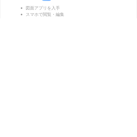
製品
会社情報
ヘルプセンター
公式SNSアカウント
専門スタッフ直通:
4000-300624
(受付 月~金 10:00-13:00/15:00-19:30)