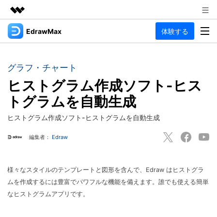
EdrawMax
体験する
製品
AIGCサービス
法人・教育・パートナー
製品
ユーティリティ
グラフ・チャート
概要
企業情報
ヒストグラム作成ソフト-ヒス
EdrawMax
作図種類
ソリューション
トグラムを自動生成
多用途の作図ソフトウェア
プラン＆価格
図面作成
リソース
ヒストグラム作成ソフト-ヒストグラムを自動生成
フローチャート
Hot
サポート
記事と素材
編集者：
Edraw
サポート
EdrawMind
間取り図
人気
記事
マインドマップソフトウェア
電気回路図
作図・思考整理に関するプロ記事
ガイド
法人向け
様々なスタイルのテンプレートと図形を含んで、Edraw はヒストグラ
利用方法を案内します
P&ID
ムを作成するには豊富でパワフルな機能を備えます。誰でも使える簡単
オンラインAIツール
EdrawMax >
EdrawMind >
なヒストグラムアプリです。
思考整理
AIマインドマップ自動作成 >
EdrawMax
EdrawMind
最新情報
更新履歴